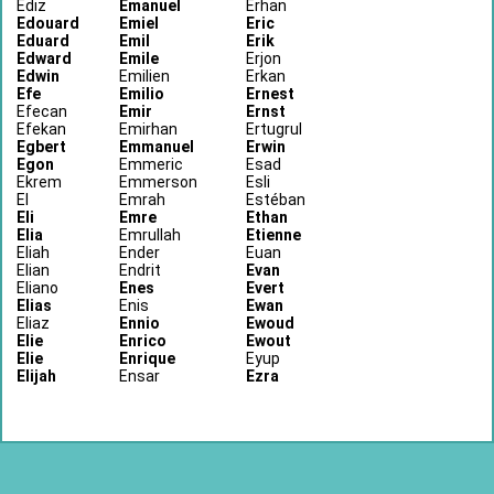
Ediz
Emanuel
Erhan
Edouard
Emiel
Eric
Eduard
Emil
Erik
Edward
Emile
Erjon
Edwin
Emilien
Erkan
Efe
Emilio
Ernest
Efecan
Emir
Ernst
Efekan
Emirhan
Ertugrul
Egbert
Emmanuel
Erwin
Egon
Emmeric
Esad
Ekrem
Emmerson
Esli
El
Emrah
Estéban
Eli
Emre
Ethan
Elia
Emrullah
Etienne
Eliah
Ender
Euan
Elian
Endrit
Evan
Eliano
Enes
Evert
Elias
Enis
Ewan
Eliaz
Ennio
Ewoud
Elie
Enrico
Ewout
Elie
Enrique
Eyup
Elijah
Ensar
Ezra