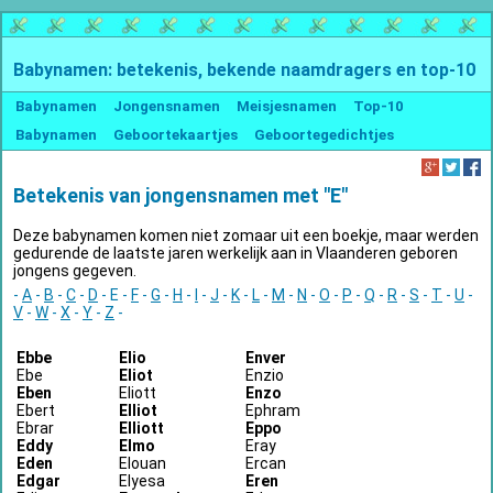
Babynamen: betekenis, bekende naamdragers en top-10
Babynamen
Jongensnamen
Meisjesnamen
Top-10
Babynamen
Geboortekaartjes
Geboortegedichtjes
Betekenis van jongensnamen met "E"
Deze babynamen komen niet zomaar uit een boekje, maar werden
gedurende de laatste jaren werkelijk aan in Vlaanderen geboren
jongens gegeven.
-
A
-
B
-
C
-
D
- E -
F
-
G
-
H
-
I
-
J
-
K
-
L
-
M
-
N
-
O
-
P
-
Q
-
R
-
S
-
T
-
U
-
V
-
W
-
X
-
Y
-
Z
-
Ebbe
Elio
Enver
Ebe
Eliot
Enzio
Eben
Eliott
Enzo
Ebert
Elliot
Ephram
Ebrar
Elliott
Eppo
Eddy
Elmo
Eray
Eden
Elouan
Ercan
Edgar
Elyesa
Eren