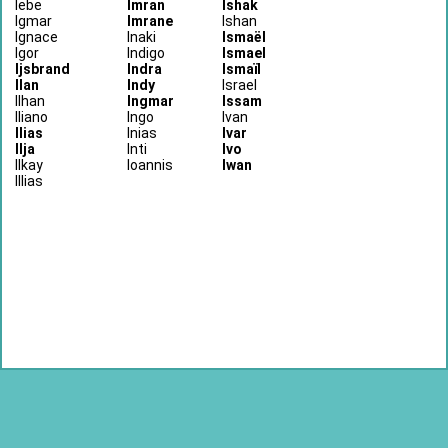
Iebe
Imran
Ishak
Igmar
Imrane
Ishan
Ignace
Inaki
Ismaël
Igor
Indigo
Ismael
Ijsbrand
Indra
Ismaïl
Ilan
Indy
Israel
Ilhan
Ingmar
Issam
Iliano
Ingo
Ivan
Ilias
Inias
Ivar
Ilja
Inti
Ivo
Ilkay
Ioannis
Iwan
Illias