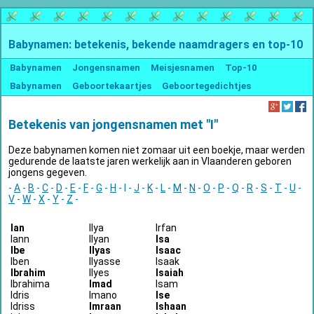
Babynamen: betekenis, bekende naamdragers en top-10
Babynamen
Jongensnamen
Meisjesnamen
Top-10
Babynamen
Geboortekaartjes
Geboortegedichtjes
Betekenis van jongensnamen met "I"
Deze babynamen komen niet zomaar uit een boekje, maar werden
gedurende de laatste jaren werkelijk aan in Vlaanderen geboren
jongens gegeven.
-
A
-
B
-
C
-
D
-
E
-
F
-
G
-
H
- I -
J
-
K
-
L
-
M
-
N
-
O
-
P
-
Q
-
R
-
S
-
T
-
U
-
V
-
W
-
X
-
Y
-
Z
-
Ian
Ilya
Irfan
Iann
Ilyan
Isa
Ibe
Ilyas
Isaac
Iben
Ilyasse
Isaak
Ibrahim
Ilyes
Isaiah
Ibrahima
Imad
Isam
Idris
Imano
Ise
Idriss
Imraan
Ishaan