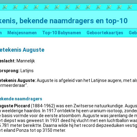
enis, bekende naamdragers en top-10
n
Meisjesnamen
Top-10 Babynamen
Geboortekaartjes
Geb
etekenis Auguste
eslacht:
Mannelijk
orsprong:
Latijns
etekenis Auguste:
Auguste is afgeleid van het Latijnse augere, met al
ermeerderaar".
ekende naamdragers
uguste Piccard
(1884-1962) was een Zwitserse natuurkundige. Augus
 weelderige haardos. In 1917 ontdekte hij een uranium-isotoop, zonder 
e basis vormde voor de eerste atoombom. Auguste was jarenlang de m
t diepst was geweest. In 1931 deed hij vlucht met een luchtballon wa
.781 meter bereiktte. Daarna wilde hij het record diepzeeduiken vestige
t eiland Ponza tot op 3150 meter.