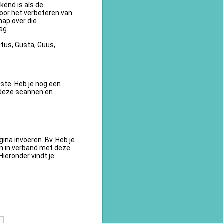
kend is als de
oor het verbeteren van
ap over die
ag.
tus, Gusta, Guus,
te. Heb je nog een
 deze scannen en
na invoeren. Bv. Heb je
en in verband met deze
ieronder vindt je