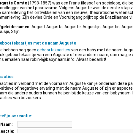
uguste Comte
(1798-1857) was een Frans filosoof en socioloog, die be
ondlegger van het positivisme. Volgens Auguste was de eerste stap v
e samenleving het ontwikkelen van een nieuwe, theoretische wetensch
menleving. Zijn devies Orde en Vooruitgang prijkt op de Braziliaanse vl
fgeleide namen:
August Augusta, Auguste, Augustijn, Augustin, Augus
usje, Stijn
eboortekaartjes met de naam Auguste
e hebben nog geen
geboortekaartjes
van een baby met de naam Augus
euk geboortekaartje van een Auguste of een andere naam, dan mag je
ns emailen naar
robin4@babynaam.info
. Alvast bedankt!
eacties
acties in verband met de voornaam Auguste kan je onderaan deze pagi
sitieve of negatieve ervaring met de naam Auguste of zijn er aspect
am die andere ouders kunnen helpen bij de keuze van een babynaam. H
acties van bezoekers.
ef jouw reactie:
Naam:
Reactie: