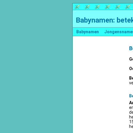
Babynamen: betek
Babynamen
Jongensname
B
G
O
B
v
B
A
en
d
he
15
he