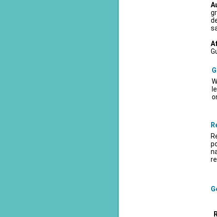
A
gr
d
sa
A
Gu
G
W
l
o
R
Re
po
na
re
Ge