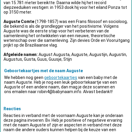
van 15.781 meter bereiktte. Daarna wilde hij het record
diepzeeduiken vestigen: in 1953 dook hij voor het eiland Ponza tot
op 3150 meter.
Auguste Comte
(1798-1857) was een Frans filosoof en socioloog,
die bekend is als de grondlegger van het positivisme. Volgens
Auguste was de eerste stap voor het verbeteren van de
samenleving het ontwikkelen van een nieuwe, theoretische
wetenschap over die samenleving. Zijn devies Orde en Vooruitgang
prijkt op de Braziliaanse vlag.
Afgeleide namen:
August Augusta, Auguste, Augustijn, Augustin,
Augustus, Gusta, Guus, Guusje, Stijn
Geboortekaartjes met de naam Auguste
We hebben nog geen
geboortekaartjes
van een baby met de
naam Auguste. Heb je nog een leuk geboortekaartje van een
Auguste of een andere naam, dan mag je deze scannen en
ons emailen naar
robin4@babynaam.info
. Alvast bedankt!
Reacties
Reacties in verband met de voornaam Auguste kan je onderaan
deze pagina invoeren. Bv. Heb je positieve of negatieve ervaring
met de naam Auguste of zijn er aspecten in verband met deze
naam die andere ouders kunnen helpen bij de keuze van een