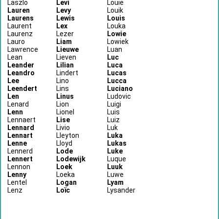
Laszlo
Levi
Louie
Lauren
Levy
Louik
Laurens
Lewis
Louis
Laurent
Lex
Louka
Laurenz
Lezer
Lowie
Lauro
Liam
Lowiek
Lawrence
Lieuwe
Luan
Lean
Lieven
Luc
Leander
Lilian
Luca
Leandro
Lindert
Lucas
Lee
Lino
Lucca
Leendert
Lins
Luciano
Len
Linus
Ludovic
Lenard
Lion
Luigi
Lenn
Lionel
Luis
Lennaert
Lise
Luiz
Lennard
Livio
Luk
Lennart
Lleyton
Luka
Lenne
Lloyd
Lukas
Lennerd
Lode
Luke
Lennert
Lodewijk
Luque
Lennon
Loek
Luuk
Lenny
Loeka
Luwe
Lentel
Logan
Lyam
Lenz
Loïc
Lysander