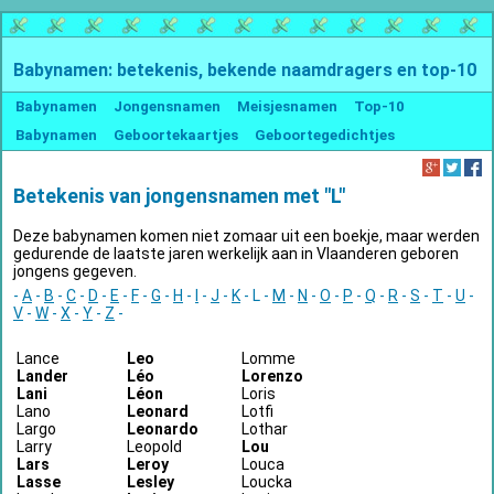
Babynamen: betekenis, bekende naamdragers en top-10
Babynamen
Jongensnamen
Meisjesnamen
Top-10
Babynamen
Geboortekaartjes
Geboortegedichtjes
Betekenis van jongensnamen met "L"
Deze babynamen komen niet zomaar uit een boekje, maar werden
gedurende de laatste jaren werkelijk aan in Vlaanderen geboren
jongens gegeven.
-
A
-
B
-
C
-
D
-
E
-
F
-
G
-
H
-
I
-
J
-
K
- L -
M
-
N
-
O
-
P
-
Q
-
R
-
S
-
T
-
U
-
V
-
W
-
X
-
Y
-
Z
-
Lance
Leo
Lomme
Lander
Léo
Lorenzo
Lani
Léon
Loris
Lano
Leonard
Lotfi
Largo
Leonardo
Lothar
Larry
Leopold
Lou
Lars
Leroy
Louca
Lasse
Lesley
Loucka