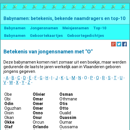
Babynamen: betekenis, bekende naamdragers en top-10
Babynamen
Jongensnamen
Meisjesnamen
Top-10
Babynamen
Geboortekaartjes
Geboortegedichtjes
Betekenis van jongensnamen met "O"
Deze babynamen komen niet zomaar uit een boekje, maar werden
gedurende de laatste jaren werkelijk aan in Vlaanderen geboren
jongens gegeven.
-
A
-
B
-
C
-
D
-
E
-
F
-
G
-
H
-
I
-
J
-
K
-
L
-
M
-
N
- O -
P
-
Q
-
R
-
S
-
T
-
U
-
V
-
W
-
X
-
Y
-
Z
-
Obe
Olivier
Osman
Obi
Omar
Othmane
Odin
Omer
Otis
Oguzhan
Omer
Otto
Oisin
Onno
Oualid
Okan
Onur
Ouassim
Okke
Orcun
Oumar
Olaf
Orlando
Oussama