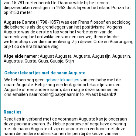
van 15.781 meter bereiktte. Daarna wilde hij het record
diepzeeduiken vestigen: in 1953 dook hij voor het eiland Ponza tot
op 3150 meter.
Auguste Comte
(1798-1857) was een Frans filosoof en socioloog,
die bekend is als de grondlegger van het positivisme. Volgens
Auguste was de eerste stap voor het verbeteren van de
samenleving het ontwikkelen van een nieuwe, theoretische
wetenschap over die samenleving. Zijn devies Orde en Vooruitgang
prijkt op de Braziliaanse vlag.
Afgeleide namen:
August Augusta, Auguste, Augustijn, Augustin,
Augustus, Gusta, Guus, Guusje, Stijn
Geboortekaartjes met de naam Auguste
We hebben nog geen
geboortekaartjes
van een baby met de
naam Auguste. Heb je nog een leuk geboortekaartje van een
Auguste of een andere naam, dan mag je deze scannen en
ons emailen naar
robin4@babynaam.info
. Alvast bedankt!
Reacties
Reacties in verband met de voornaam Auguste kan je onderaan
deze pagina invoeren. Bv. Heb je positieve of negatieve ervaring
met de naam Auguste of zijn er aspecten in verband met deze
naam die andere ouders kunnen helpen bij de keuze van een