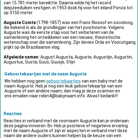
van 15.781 meter bereiktte. Daarna wilde hij het record
diepzeeduiken vestigen: in 1953 dook hij voor het eiland Ponza tot
op 3150 meter.
Auguste Comte
(1798-1857) was een Frans filosoof en socioloog,
die bekend is als de grondlegger van het positivisme. Volgens
Auguste was de eerste stap voor het verbeteren van de
samenleving het ontwikkelen van een nieuwe, theoretische
wetenschap over die samenleving. Zijn devies Orde en Vooruitgang
prijkt op de Braziliaanse vlag.
Afgeleide namen:
August Augusta, Auguste, Augustijn, Augustin,
Augustus, Gusta, Guus, Guusje, Stijn
Geboortekaartjes met de naam Auguste
We hebben nog geen
geboortekaartjes
van een baby met de
naam Auguste. Heb je nog een leuk geboortekaartje van een
Auguste of een andere naam, dan mag je deze scannen en
ons emailen naar
robin4@babynaam.info
. Alvast bedankt!
Reacties
Reacties in verband met de voornaam Auguste kan je onderaan
deze pagina invoeren. Bv. Heb je positieve of negatieve ervaring
met de naam Auguste of zijn er aspecten in verband met deze
naam die andere ouders kunnen helpen bij de keuze van een