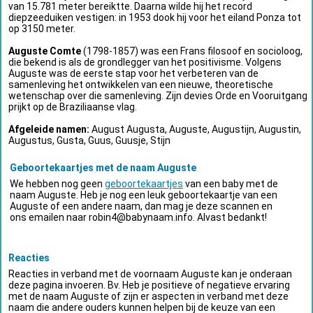
van 15.781 meter bereiktte. Daarna wilde hij het record
diepzeeduiken vestigen: in 1953 dook hij voor het eiland Ponza tot
op 3150 meter.
Auguste Comte
(1798-1857) was een Frans filosoof en socioloog,
die bekend is als de grondlegger van het positivisme. Volgens
Auguste was de eerste stap voor het verbeteren van de
samenleving het ontwikkelen van een nieuwe, theoretische
wetenschap over die samenleving. Zijn devies Orde en Vooruitgang
prijkt op de Braziliaanse vlag.
Afgeleide namen:
August Augusta, Auguste, Augustijn, Augustin,
Augustus, Gusta, Guus, Guusje, Stijn
Geboortekaartjes met de naam Auguste
We hebben nog geen
geboortekaartjes
van een baby met de
naam Auguste. Heb je nog een leuk geboortekaartje van een
Auguste of een andere naam, dan mag je deze scannen en
ons emailen naar
robin4@babynaam.info
. Alvast bedankt!
Reacties
Reacties in verband met de voornaam Auguste kan je onderaan
deze pagina invoeren. Bv. Heb je positieve of negatieve ervaring
met de naam Auguste of zijn er aspecten in verband met deze
naam die andere ouders kunnen helpen bij de keuze van een