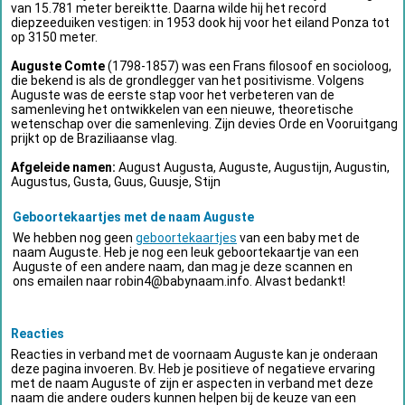
van 15.781 meter bereiktte. Daarna wilde hij het record
diepzeeduiken vestigen: in 1953 dook hij voor het eiland Ponza tot
op 3150 meter.
Auguste Comte
(1798-1857) was een Frans filosoof en socioloog,
die bekend is als de grondlegger van het positivisme. Volgens
Auguste was de eerste stap voor het verbeteren van de
samenleving het ontwikkelen van een nieuwe, theoretische
wetenschap over die samenleving. Zijn devies Orde en Vooruitgang
prijkt op de Braziliaanse vlag.
Afgeleide namen:
August Augusta, Auguste, Augustijn, Augustin,
Augustus, Gusta, Guus, Guusje, Stijn
Geboortekaartjes met de naam Auguste
We hebben nog geen
geboortekaartjes
van een baby met de
naam Auguste. Heb je nog een leuk geboortekaartje van een
Auguste of een andere naam, dan mag je deze scannen en
ons emailen naar
robin4@babynaam.info
. Alvast bedankt!
Reacties
Reacties in verband met de voornaam Auguste kan je onderaan
deze pagina invoeren. Bv. Heb je positieve of negatieve ervaring
met de naam Auguste of zijn er aspecten in verband met deze
naam die andere ouders kunnen helpen bij de keuze van een