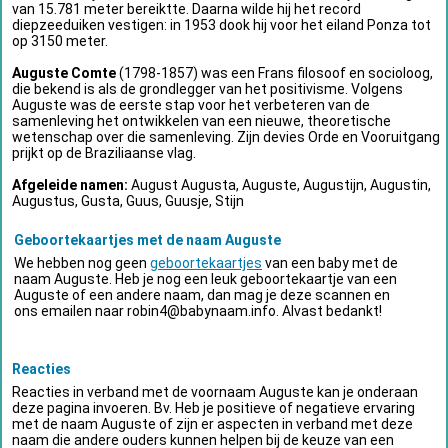
van 15.781 meter bereiktte. Daarna wilde hij het record
diepzeeduiken vestigen: in 1953 dook hij voor het eiland Ponza tot
op 3150 meter.
Auguste Comte
(1798-1857) was een Frans filosoof en socioloog,
die bekend is als de grondlegger van het positivisme. Volgens
Auguste was de eerste stap voor het verbeteren van de
samenleving het ontwikkelen van een nieuwe, theoretische
wetenschap over die samenleving. Zijn devies Orde en Vooruitgang
prijkt op de Braziliaanse vlag.
Afgeleide namen:
August Augusta, Auguste, Augustijn, Augustin,
Augustus, Gusta, Guus, Guusje, Stijn
Geboortekaartjes met de naam Auguste
We hebben nog geen
geboortekaartjes
van een baby met de
naam Auguste. Heb je nog een leuk geboortekaartje van een
Auguste of een andere naam, dan mag je deze scannen en
ons emailen naar
robin4@babynaam.info
. Alvast bedankt!
Reacties
Reacties in verband met de voornaam Auguste kan je onderaan
deze pagina invoeren. Bv. Heb je positieve of negatieve ervaring
met de naam Auguste of zijn er aspecten in verband met deze
naam die andere ouders kunnen helpen bij de keuze van een