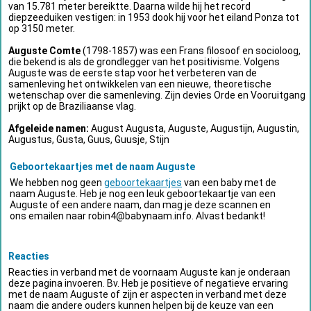
van 15.781 meter bereiktte. Daarna wilde hij het record
diepzeeduiken vestigen: in 1953 dook hij voor het eiland Ponza tot
op 3150 meter.
Auguste Comte
(1798-1857) was een Frans filosoof en socioloog,
die bekend is als de grondlegger van het positivisme. Volgens
Auguste was de eerste stap voor het verbeteren van de
samenleving het ontwikkelen van een nieuwe, theoretische
wetenschap over die samenleving. Zijn devies Orde en Vooruitgang
prijkt op de Braziliaanse vlag.
Afgeleide namen:
August Augusta, Auguste, Augustijn, Augustin,
Augustus, Gusta, Guus, Guusje, Stijn
Geboortekaartjes met de naam Auguste
We hebben nog geen
geboortekaartjes
van een baby met de
naam Auguste. Heb je nog een leuk geboortekaartje van een
Auguste of een andere naam, dan mag je deze scannen en
ons emailen naar
robin4@babynaam.info
. Alvast bedankt!
Reacties
Reacties in verband met de voornaam Auguste kan je onderaan
deze pagina invoeren. Bv. Heb je positieve of negatieve ervaring
met de naam Auguste of zijn er aspecten in verband met deze
naam die andere ouders kunnen helpen bij de keuze van een