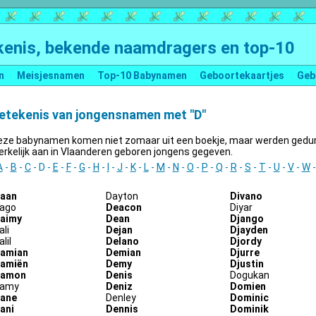
enis, bekende naamdragers en top-10
n
Meisjesnamen
Top-10 Babynamen
Geboortekaartjes
Geb
etekenis van jongensnamen met "D"
eze babynamen komen niet zomaar uit een boekje, maar werden gedure
rkelijk aan in Vlaanderen geboren jongens gegeven.
A
-
B
-
C
- D -
E
-
F
-
G
-
H
-
I
-
J
-
K
-
L
-
M
-
N
-
O
-
P
-
Q
-
R
-
S
-
T
-
U
-
V
-
W
aan
Dayton
Divano
ago
Deacon
Diyar
aimy
Dean
Django
ali
Dejan
Djayden
lil
Delano
Djordy
amian
Demian
Djurre
amiën
Demy
Djustin
amon
Denis
Dogukan
amy
Deniz
Domien
ane
Denley
Dominic
ani
Dennis
Dominik