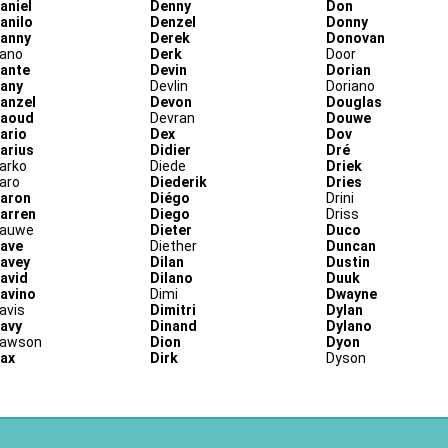
aniel
Denny
Don
anilo
Denzel
Donny
anny
Derek
Donovan
ano
Derk
Door
ante
Devin
Dorian
any
Devlin
Doriano
anzel
Devon
Douglas
aoud
Devran
Douwe
ario
Dex
Dov
arius
Didier
Dré
arko
Diede
Driek
aro
Diederik
Dries
aron
Diégo
Drini
arren
Diego
Driss
auwe
Dieter
Duco
ave
Diether
Duncan
avey
Dilan
Dustin
avid
Dilano
Duuk
avino
Dimi
Dwayne
avis
Dimitri
Dylan
avy
Dinand
Dylano
awson
Dion
Dyon
ax
Dirk
Dyson