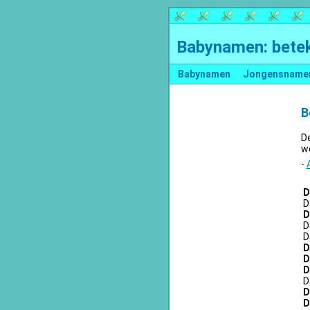
Babynamen: betek
Babynamen
Jongensname
B
D
we
-
D
D
D
D
Da
D
D
D
D
D
D