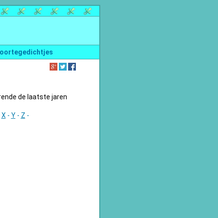
oortegedichtjes
nde de laatste jaren
-
X
-
Y
-
Z
-