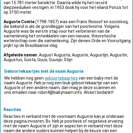
van 15.781 meter bereiktte. Daarna wilde hij het record
diepzeeduiken vestigen: in 1953 dook hij voor het eiland Ponza tot
op 3150 meter.
Auguste Comte
(1798-1857) was een Frans filosoof en socioloog,
die bekend is als de grondlegger van het positivisme. Volgens
Auguste was de eerste stap voor het verbeteren van de
samenleving het ontwikkelen van een nieuwe, theoretische
wetenschap over die samenleving. Zijn devies Orde en Vooruitgang
prijkt op de Braziliaanse vlag.
Afgeleide namen:
August Augusta, Auguste, Augustijn, Augustin,
Augustus, Gusta, Guus, Guusje, Stijn
Geboortekaartjes met de naam Auguste
We hebben nog geen
geboortekaartjes
van een baby met de
naam Auguste. Heb je nog een leuk geboortekaartje van een
Auguste of een andere naam, dan mag je deze scannen en
ons emailen naar
robin4@babynaam.info
. Alvast bedankt!
Reacties
Reacties in verband met de voornaam Auguste kan je onderaan
deze pagina invoeren. Bv. Heb je positieve of negatieve ervaring
met de naam Auguste of zijn er aspecten in verband met deze
naam die andere ouders kunnen helpen bij de keuze van een