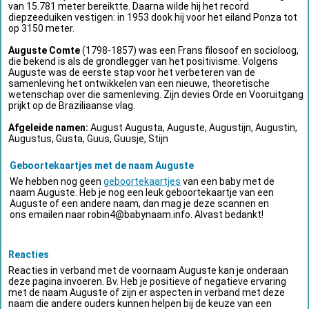
van 15.781 meter bereiktte. Daarna wilde hij het record
diepzeeduiken vestigen: in 1953 dook hij voor het eiland Ponza tot
op 3150 meter.
Auguste Comte
(1798-1857) was een Frans filosoof en socioloog,
die bekend is als de grondlegger van het positivisme. Volgens
Auguste was de eerste stap voor het verbeteren van de
samenleving het ontwikkelen van een nieuwe, theoretische
wetenschap over die samenleving. Zijn devies Orde en Vooruitgang
prijkt op de Braziliaanse vlag.
Afgeleide namen:
August Augusta, Auguste, Augustijn, Augustin,
Augustus, Gusta, Guus, Guusje, Stijn
Geboortekaartjes met de naam Auguste
We hebben nog geen
geboortekaartjes
van een baby met de
naam Auguste. Heb je nog een leuk geboortekaartje van een
Auguste of een andere naam, dan mag je deze scannen en
ons emailen naar
robin4@babynaam.info
. Alvast bedankt!
Reacties
Reacties in verband met de voornaam Auguste kan je onderaan
deze pagina invoeren. Bv. Heb je positieve of negatieve ervaring
met de naam Auguste of zijn er aspecten in verband met deze
naam die andere ouders kunnen helpen bij de keuze van een