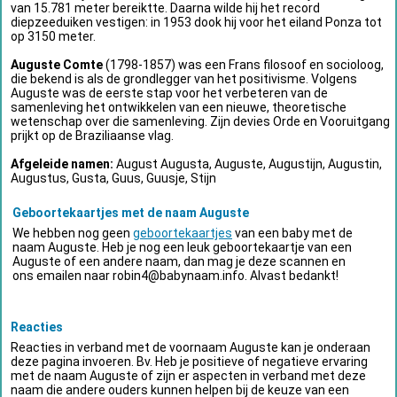
van 15.781 meter bereiktte. Daarna wilde hij het record
diepzeeduiken vestigen: in 1953 dook hij voor het eiland Ponza tot
op 3150 meter.
Auguste Comte
(1798-1857) was een Frans filosoof en socioloog,
die bekend is als de grondlegger van het positivisme. Volgens
Auguste was de eerste stap voor het verbeteren van de
samenleving het ontwikkelen van een nieuwe, theoretische
wetenschap over die samenleving. Zijn devies Orde en Vooruitgang
prijkt op de Braziliaanse vlag.
Afgeleide namen:
August Augusta, Auguste, Augustijn, Augustin,
Augustus, Gusta, Guus, Guusje, Stijn
Geboortekaartjes met de naam Auguste
We hebben nog geen
geboortekaartjes
van een baby met de
naam Auguste. Heb je nog een leuk geboortekaartje van een
Auguste of een andere naam, dan mag je deze scannen en
ons emailen naar
robin4@babynaam.info
. Alvast bedankt!
Reacties
Reacties in verband met de voornaam Auguste kan je onderaan
deze pagina invoeren. Bv. Heb je positieve of negatieve ervaring
met de naam Auguste of zijn er aspecten in verband met deze
naam die andere ouders kunnen helpen bij de keuze van een