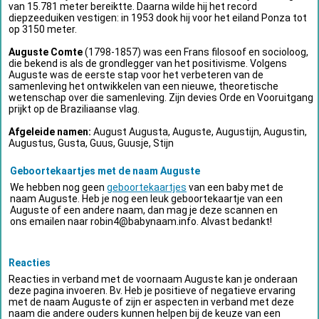
van 15.781 meter bereiktte. Daarna wilde hij het record
diepzeeduiken vestigen: in 1953 dook hij voor het eiland Ponza tot
op 3150 meter.
Auguste Comte
(1798-1857) was een Frans filosoof en socioloog,
die bekend is als de grondlegger van het positivisme. Volgens
Auguste was de eerste stap voor het verbeteren van de
samenleving het ontwikkelen van een nieuwe, theoretische
wetenschap over die samenleving. Zijn devies Orde en Vooruitgang
prijkt op de Braziliaanse vlag.
Afgeleide namen:
August Augusta, Auguste, Augustijn, Augustin,
Augustus, Gusta, Guus, Guusje, Stijn
Geboortekaartjes met de naam Auguste
We hebben nog geen
geboortekaartjes
van een baby met de
naam Auguste. Heb je nog een leuk geboortekaartje van een
Auguste of een andere naam, dan mag je deze scannen en
ons emailen naar
robin4@babynaam.info
. Alvast bedankt!
Reacties
Reacties in verband met de voornaam Auguste kan je onderaan
deze pagina invoeren. Bv. Heb je positieve of negatieve ervaring
met de naam Auguste of zijn er aspecten in verband met deze
naam die andere ouders kunnen helpen bij de keuze van een