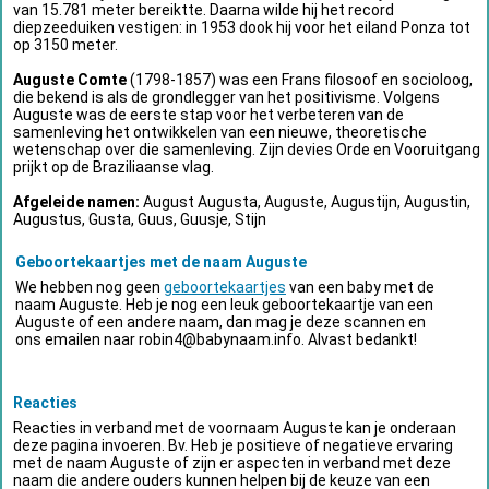
van 15.781 meter bereiktte. Daarna wilde hij het record
diepzeeduiken vestigen: in 1953 dook hij voor het eiland Ponza tot
op 3150 meter.
Auguste Comte
(1798-1857) was een Frans filosoof en socioloog,
die bekend is als de grondlegger van het positivisme. Volgens
Auguste was de eerste stap voor het verbeteren van de
samenleving het ontwikkelen van een nieuwe, theoretische
wetenschap over die samenleving. Zijn devies Orde en Vooruitgang
prijkt op de Braziliaanse vlag.
Afgeleide namen:
August Augusta, Auguste, Augustijn, Augustin,
Augustus, Gusta, Guus, Guusje, Stijn
Geboortekaartjes met de naam Auguste
We hebben nog geen
geboortekaartjes
van een baby met de
naam Auguste. Heb je nog een leuk geboortekaartje van een
Auguste of een andere naam, dan mag je deze scannen en
ons emailen naar
robin4@babynaam.info
. Alvast bedankt!
Reacties
Reacties in verband met de voornaam Auguste kan je onderaan
deze pagina invoeren. Bv. Heb je positieve of negatieve ervaring
met de naam Auguste of zijn er aspecten in verband met deze
naam die andere ouders kunnen helpen bij de keuze van een