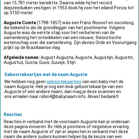
van 15.781 meter bereiktte. Daarna wilde hij het record
diepzeeduiken vestigen: in 1953 dook hij voor het eiland Ponza tot
op 3150 meter.
Auguste Comte
(1798-1857) was een Frans filosoof en socioloog,
die bekend is als de grondlegger van het positivisme. Volgens
Auguste was de eerste stap voor het verbeteren van de
samenleving het ontwikkelen van een nieuwe, theoretische
wetenschap over die samenleving. Zijn devies Orde en Vooruitgang
prijkt op de Braziliaanse vlag.
Afgeleide namen:
August Augusta, Auguste, Augustijn, Augustin,
Augustus, Gusta, Guus, Guusje, Stijn
Geboortekaartjes met de naam Auguste
We hebben nog geen
geboortekaartjes
van een baby met de
naam Auguste. Heb je nog een leuk geboortekaartje van een
Auguste of een andere naam, dan mag je deze scannen en
ons emailen naar
robin4@babynaam.info
. Alvast bedankt!
Reacties
Reacties in verband met de voornaam Auguste kan je onderaan
deze pagina invoeren. Bv. Heb je positieve of negatieve ervaring
met de naam Auguste of zijn er aspecten in verband met deze
naam die andere ouders kunnen helpen bij de keuze van een