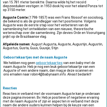
van 15.781 meter bereiktte. Daarna wilde hij het record
diepzeeduiken vestigen: in 1953 dook hij voor het eiland Ponza tot
op 3150 meter.
Auguste Comte
(1798-1857) was een Frans filosoof en socioloog,
die bekend is als de grondlegger van het positivisme. Volgens
Auguste was de eerste stap voor het verbeteren van de
samenleving het ontwikkelen van een nieuwe, theoretische
wetenschap over die samenleving. Zijn devies Orde en Vooruitgang
prijkt op de Braziliaanse vlag.
Afgeleide namen:
August Augusta, Auguste, Augustijn, Augustin,
Augustus, Gusta, Guus, Guusje, Stijn
Geboortekaartjes met de naam Auguste
We hebben nog geen
geboortekaartjes
van een baby met de
naam Auguste. Heb je nog een leuk geboortekaartje van een
Auguste of een andere naam, dan mag je deze scannen en
ons emailen naar
robin4@babynaam.info
. Alvast bedankt!
Reacties
Reacties in verband met de voornaam Auguste kan je onderaan
deze pagina invoeren. Bv. Heb je positieve of negatieve ervaring
met de naam Auguste of zijn er aspecten in verband met deze
naam die andere ouders kunnen helpen bij de keuze van een