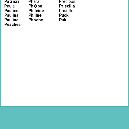
Patricia
Phara
Precious
Paula
Ph�be
Priscilla
Paulien
Phileine
Priscille
Paulina
Philine
Puck
Pauline
Phoebe
Puk
Peaches