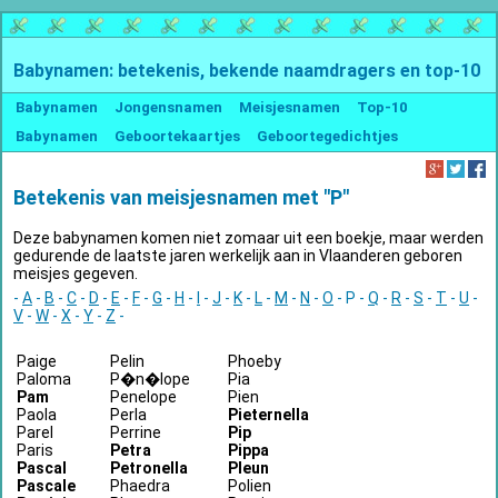
Babynamen: betekenis, bekende naamdragers en top-10
Babynamen
Jongensnamen
Meisjesnamen
Top-10
Babynamen
Geboortekaartjes
Geboortegedichtjes
Betekenis van meisjesnamen met "P"
Deze babynamen komen niet zomaar uit een boekje, maar werden
gedurende de laatste jaren werkelijk aan in Vlaanderen geboren
meisjes gegeven.
-
A
-
B
-
C
-
D
-
E
-
F
-
G
-
H
-
I
-
J
-
K
-
L
-
M
-
N
-
O
- P -
Q
-
R
-
S
-
T
-
U
-
V
-
W
-
X
-
Y
-
Z
-
Paige
Pelin
Phoeby
Paloma
P�n�lope
Pia
Pam
Penelope
Pien
Paola
Perla
Pieternella
Parel
Perrine
Pip
Paris
Petra
Pippa
Pascal
Petronella
Pleun
Pascale
Phaedra
Polien