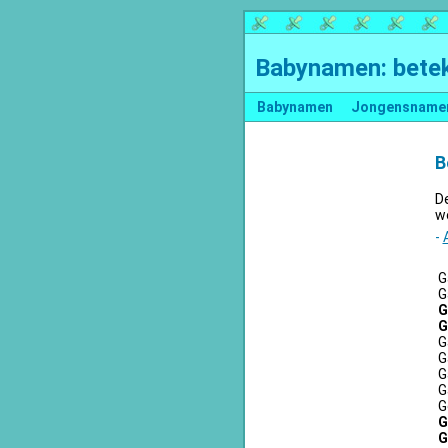
Babynamen: betek
Babynamen
Jongensname
B
D
we
-
G
G
G
G
G
G
G
G
G
G
G