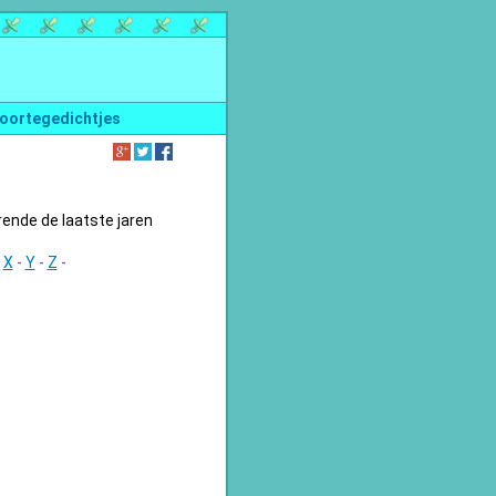
oortegedichtjes
nde de laatste jaren
-
X
-
Y
-
Z
-