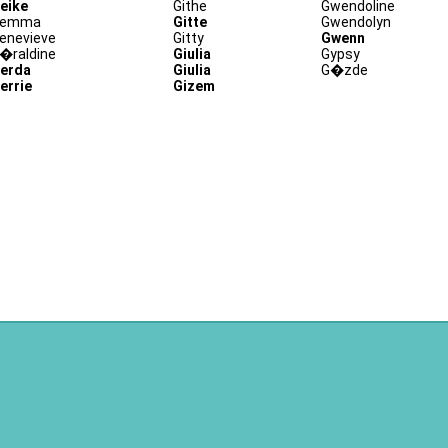
eike
Githe
Gwendoline
emma
Gitte
Gwendolyn
enevieve
Gitty
Gwenn
�raldine
Giulia
Gypsy
erda
Giulia
G�zde
errie
Gizem