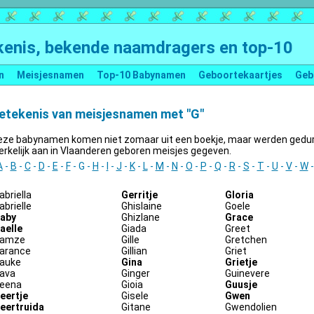
enis, bekende naamdragers en top-10
n
Meisjesnamen
Top-10 Babynamen
Geboortekaartjes
Geb
etekenis van meisjesnamen met "G"
eze babynamen komen niet zomaar uit een boekje, maar werden gedure
rkelijk aan in Vlaanderen geboren meisjes gegeven.
A
-
B
-
C
-
D
-
E
-
F
- G -
H
-
I
-
J
-
K
-
L
-
M
-
N
-
O
-
P
-
Q
-
R
-
S
-
T
-
U
-
V
-
W
abriella
Gerritje
Gloria
abrielle
Ghislaine
Goele
aby
Ghizlane
Grace
aelle
Giada
Greet
amze
Gille
Gretchen
arance
Gillian
Griet
auke
Gina
Grietje
ava
Ginger
Guinevere
eena
Gioia
Guusje
eertje
Gisele
Gwen
eertruida
Gitane
Gwendolien