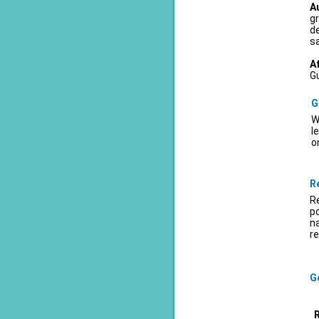
A
gr
d
sa
A
Gu
G
W
l
o
R
Re
po
na
re
Ge