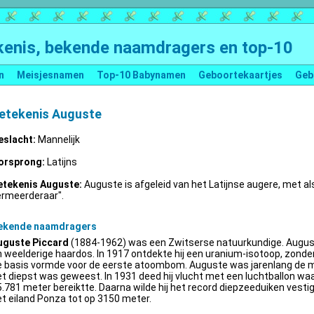
enis, bekende naamdragers en top-10
n
Meisjesnamen
Top-10 Babynamen
Geboortekaartjes
Geb
etekenis Auguste
eslacht:
Mannelijk
orsprong:
Latijns
etekenis Auguste:
Auguste is afgeleid van het Latijnse augere, met al
ermeerderaar".
ekende naamdragers
uguste Piccard
(1884-1962) was een Zwitserse natuurkundige. Augus
 weelderige haardos. In 1917 ontdekte hij een uranium-isotoop, zonder 
e basis vormde voor de eerste atoombom. Auguste was jarenlang de m
t diepst was geweest. In 1931 deed hij vlucht met een luchtballon wa
.781 meter bereiktte. Daarna wilde hij het record diepzeeduiken vestige
t eiland Ponza tot op 3150 meter.