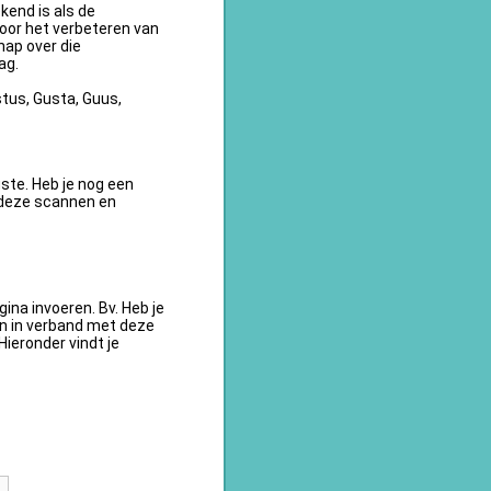
kend is als de
oor het verbeteren van
ap over die
ag.
tus, Gusta, Guus,
te. Heb je nog een
 deze scannen en
na invoeren. Bv. Heb je
en in verband met deze
ieronder vindt je