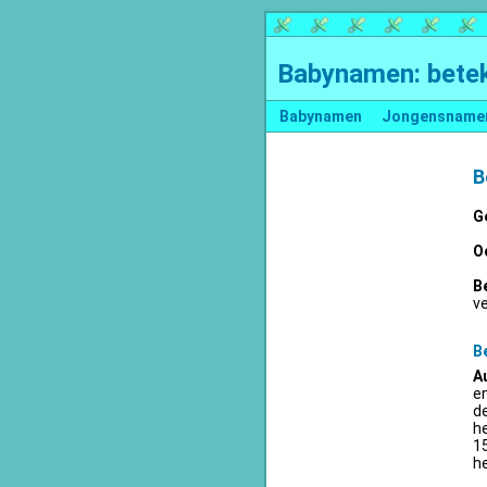
Babynamen: betek
Babynamen
Jongensname
B
G
O
B
v
B
A
en
d
he
15
he