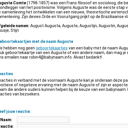
uguste Comte
(1798-1857) was een Frans filosoof en socioloog, die be
ondlegger van het positivisme. Volgens Auguste was de eerste stap v
e samenleving het ontwikkelen van een nieuwe, theoretische wetensch
menleving. Zijn devies Orde en Vooruitgang prijkt op de Braziliaanse vl
fgeleide namen:
August Augusta, Auguste, Augustijn, Augustin, Augus
usje, Stijn
eboortekaartjes met de naam Auguste
e hebben nog geen
geboortekaartjes
van een baby met de naam Augus
euk geboortekaartje van een Auguste of een andere naam, dan mag je
ns emailen naar
robin4@babynaam.info
. Alvast bedankt!
eacties
acties in verband met de voornaam Auguste kan je onderaan deze pagi
sitieve of negatieve ervaring met de naam Auguste of zijn er aspect
am die andere ouders kunnen helpen bij de keuze van een babynaam. H
acties van bezoekers.
ef jouw reactie:
Naam:
Reactie: