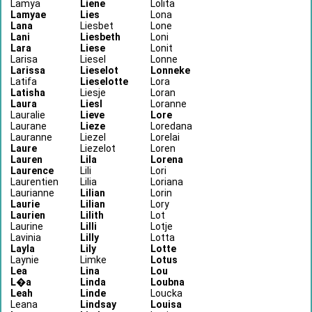
Lamya
Liene
Lolita
Lamyae
Lies
Lona
Lana
Liesbet
Lone
Lani
Liesbeth
Loni
Lara
Liese
Lonit
Larisa
Liesel
Lonne
Larissa
Lieselot
Lonneke
Latifa
Lieselotte
Lora
Latisha
Liesje
Loran
Laura
Liesl
Loranne
Lauralie
Lieve
Lore
Laurane
Lieze
Loredana
Lauranne
Liezel
Lorelai
Laure
Liezelot
Loren
Lauren
Lila
Lorena
Laurence
Lili
Lori
Laurentien
Lilia
Loriana
Laurianne
Lilian
Lorin
Laurie
Lilian
Lory
Laurien
Lilith
Lot
Laurine
Lilli
Lotje
Lavinia
Lilly
Lotta
Layla
Lily
Lotte
Laynie
Limke
Lotus
Lea
Lina
Lou
L�a
Linda
Loubna
Leah
Linde
Loucka
Leana
Lindsay
Louisa