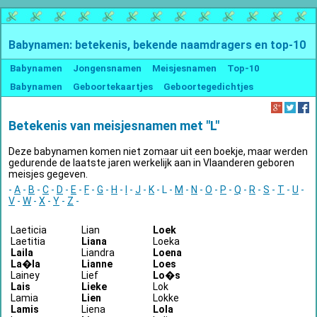
Babynamen: betekenis, bekende naamdragers en top-10
Babynamen
Jongensnamen
Meisjesnamen
Top-10
Babynamen
Geboortekaartjes
Geboortegedichtjes
Betekenis van meisjesnamen met "L"
Deze babynamen komen niet zomaar uit een boekje, maar werden
gedurende de laatste jaren werkelijk aan in Vlaanderen geboren
meisjes gegeven.
-
A
-
B
-
C
-
D
-
E
-
F
-
G
-
H
-
I
-
J
-
K
- L -
M
-
N
-
O
-
P
-
Q
-
R
-
S
-
T
-
U
-
V
-
W
-
X
-
Y
-
Z
-
Laeticia
Lian
Loek
Laetitia
Liana
Loeka
Laila
Liandra
Loena
La�la
Lianne
Loes
Lainey
Lief
Lo�s
Lais
Lieke
Lok
Lamia
Lien
Lokke
Lamis
Liena
Lola