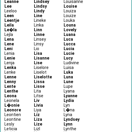
Leanne
Lindsey
Louisanne
Lee
Lindsy
Louise
Leeloo
Lindy
Louiza
Leen
Line
Louize
Leentje
Lineke
Louka
Leila
Linka
Louna
Le�la
Linn
Lovely
Lejla
Linne
Luana
Lena
Linsey
Luca
Lene
Linsy
Lucca
Leni
Lio
Lucia
Lenia
Lisa
Lucie
Lenie
Lisanne
Lucy
Lenja
Lise
Ludivine
Lenka
Liselore
Luisa
Lenke
Liselot
Luka
Lenne
Liselotte
Luna
Lenny
Lissa
Lune
Lente
Lisse
Lupe
Lenthe
Lita
Lyana
Leona
Litse
Lyanne
Leonela
Liv
Lydia
L�onie
Livia
Lyn
Leonore
Liya
L�na
Leontien
Liz
Lyna
Leontine
Liza
Lyndsey
Lesly
Lize
Lynn
Leticia
Lizl
Lynthe