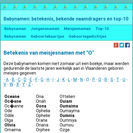
Babynamen: betekenis, bekende naamdragers en top-10
Babynamen
Jongensnamen
Meisjesnamen
Top-10
Babynamen
Geboortekaartjes
Geboortegedichtjes
Betekenis van meisjesnamen met "O"
Deze babynamen komen niet zomaar uit een boekje, maar werden
gedurende de laatste jaren werkelijk aan in Vlaanderen geboren
meisjes gegeven.
-
A
-
B
-
C
-
D
-
E
-
F
-
G
-
H
-
I
-
J
-
K
-
L
-
M
-
N
- O -
P
-
Q
-
R
-
S
-
T
-
U
-
V
-
W
-
X
-
Y
-
Z
-
Oceane
Ona
Ottelien
Oc�ane
Onah
Ouiam
Oc�anne
Oona
Oumaima
Ode
Ophelia
Oumayma
Odile
Ophelie
Oumnia
Olga
Orane
Oumniya
Olivia
Oriana
Oumou
Omaima
Orphee
Ozge