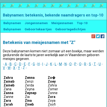
Babynamen: betekenis, bekende naamdragers en top-10
Babynamen
Jongensnamen
Meisjesnamen
Top-10
Babynamen
Geboortekaartjes
Geboortegedichtjes
Betekenis van meisjesnamen met "Z"
Deze babynamen komen niet zomaar uit een boekje, maar werden
gedurende de laatste jaren werkelijk aan in Vlaanderen geboren
meisjes gegeven.
-
A
-
B
-
C
-
D
-
E
-
F
-
G
-
H
-
I
-
J
-
K
-
L
-
M
-
N
-
O
-
P
-
Q
-
R
-
S
-
T
-
U
-
V
-
W
-
X
-
Y
- Z -
Zahra
Zenna
Zo�
Zainab
Zenzi
Zoey
Zaineb
Zerda
Zohra
Zana
Zeyna
Zomer
Zanna
Zeynep
Zonne
Zanne
Zia
Zora
Zara
Zina
Zoya
Zarah
Zineb
Zsofi