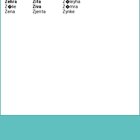
Zehra
Zita
Z�leyha
Z�lie
Ziva
Z�mra
Zena
Zjenta
Zynke