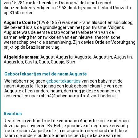
van 15.781 meter bereiktte. Daarna wilde hij het record
diepzeeduiken vestigen: in 1953 dook hij voor het eiland Ponza tot
op 3150 meter.
Auguste Comte
(1798-1857) was een Frans filosoof en socioloog,
die bekend is als de grondlegger van het positivisme. Volgens
Auguste was de eerste stap voor het verbeteren van de
samenleving het ontwikkelen van een nieuwe, theoretische
wetenschap over die samenleving. Zijn devies Orde en Vooruitgang
prijkt op de Braziliaanse vlag.
Afgeleide namen:
August Augusta, Auguste, Augustijn, Augustin,
Augustus, Gusta, Guus, Guusje, Stijn
Geboortekaartjes met de naam Auguste
We hebben nog geen
geboortekaartjes
van een baby met de
naam Auguste. Heb je nog een leuk geboortekaartje van een
Auguste of een andere naam, dan mag je deze scannen en
ons emailen naar
robin4@babynaam.info
. Alvast bedankt!
Reacties
Reacties in verband met de voornaam Auguste kan je onderaan
deze pagina invoeren. Bv. Heb je positieve of negatieve ervaring
met de naam Auguste of zijn er aspecten in verband met deze
naam die andere ouders kunnen helpen bij de keuze van een