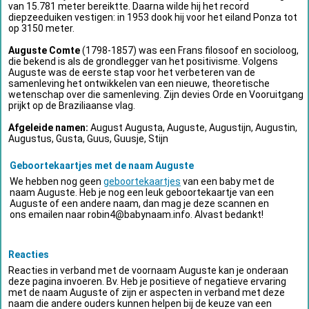
van 15.781 meter bereiktte. Daarna wilde hij het record
diepzeeduiken vestigen: in 1953 dook hij voor het eiland Ponza tot
op 3150 meter.
Auguste Comte
(1798-1857) was een Frans filosoof en socioloog,
die bekend is als de grondlegger van het positivisme. Volgens
Auguste was de eerste stap voor het verbeteren van de
samenleving het ontwikkelen van een nieuwe, theoretische
wetenschap over die samenleving. Zijn devies Orde en Vooruitgang
prijkt op de Braziliaanse vlag.
Afgeleide namen:
August Augusta, Auguste, Augustijn, Augustin,
Augustus, Gusta, Guus, Guusje, Stijn
Geboortekaartjes met de naam Auguste
We hebben nog geen
geboortekaartjes
van een baby met de
naam Auguste. Heb je nog een leuk geboortekaartje van een
Auguste of een andere naam, dan mag je deze scannen en
ons emailen naar
robin4@babynaam.info
. Alvast bedankt!
Reacties
Reacties in verband met de voornaam Auguste kan je onderaan
deze pagina invoeren. Bv. Heb je positieve of negatieve ervaring
met de naam Auguste of zijn er aspecten in verband met deze
naam die andere ouders kunnen helpen bij de keuze van een