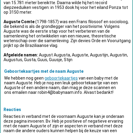
van 15.781 meter bereiktte. Daarna wilde hij het record
diepzeeduiken vestigen: in 1953 dook hij voor het eiland Ponza tot
op 3150 meter.
Auguste Comte
(1798-1857) was een Frans filosoof en socioloog,
die bekend is als de grondlegger van het positivisme. Volgens
Auguste was de eerste stap voor het verbeteren van de
samenleving het ontwikkelen van een nieuwe, theoretische
wetenschap over die samenleving. Zijn devies Orde en Vooruitgang
prijkt op de Braziliaanse vlag.
Afgeleide namen:
August Augusta, Auguste, Augustijn, Augustin,
Augustus, Gusta, Guus, Guusje, Stijn
Geboortekaartjes met de naam Auguste
We hebben nog geen
geboortekaartjes
van een baby met de
naam Auguste. Heb je nog een leuk geboortekaartje van een
Auguste of een andere naam, dan mag je deze scannen en
ons emailen naar
robin4@babynaam.info
. Alvast bedankt!
Reacties
Reacties in verband met de voornaam Auguste kan je onderaan
deze pagina invoeren. Bv. Heb je positieve of negatieve ervaring
met de naam Auguste of zijn er aspecten in verband met deze
naam die andere ouders kunnen helpen bij de keuze van een