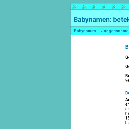
Babynamen: betek
Babynamen
Jongensname
B
G
O
B
v
B
A
en
d
he
15
he