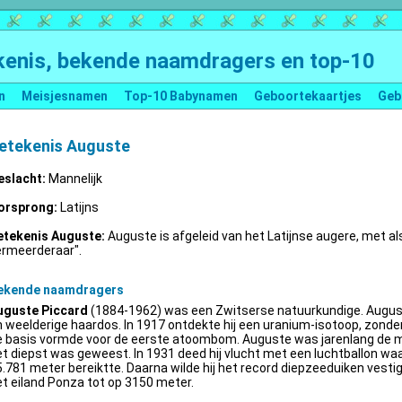
enis, bekende naamdragers en top-10
n
Meisjesnamen
Top-10 Babynamen
Geboortekaartjes
Geb
etekenis Auguste
eslacht:
Mannelijk
orsprong:
Latijns
etekenis Auguste:
Auguste is afgeleid van het Latijnse augere, met al
ermeerderaar".
ekende naamdragers
uguste Piccard
(1884-1962) was een Zwitserse natuurkundige. Augus
 weelderige haardos. In 1917 ontdekte hij een uranium-isotoop, zonder 
e basis vormde voor de eerste atoombom. Auguste was jarenlang de m
t diepst was geweest. In 1931 deed hij vlucht met een luchtballon wa
.781 meter bereiktte. Daarna wilde hij het record diepzeeduiken vestige
t eiland Ponza tot op 3150 meter.