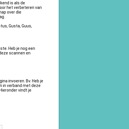
kend is als de
oor het verbeteren van
ap over die
ag.
tus, Gusta, Guus,
te. Heb je nog een
 deze scannen en
na invoeren. Bv. Heb je
en in verband met deze
ieronder vindt je