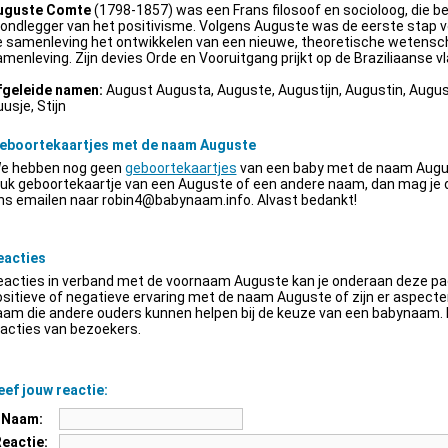
uguste Comte
(1798-1857) was een Frans filosoof en socioloog, die be
ondlegger van het positivisme. Volgens Auguste was de eerste stap v
e samenleving het ontwikkelen van een nieuwe, theoretische wetensch
menleving. Zijn devies Orde en Vooruitgang prijkt op de Braziliaanse vl
fgeleide namen:
August Augusta, Auguste, Augustijn, Augustin, Augus
usje, Stijn
eboortekaartjes met de naam Auguste
e hebben nog geen
geboortekaartjes
van een baby met de naam Augus
euk geboortekaartje van een Auguste of een andere naam, dan mag je
ns emailen naar
robin4@babynaam.info
. Alvast bedankt!
eacties
acties in verband met de voornaam Auguste kan je onderaan deze pagi
sitieve of negatieve ervaring met de naam Auguste of zijn er aspect
am die andere ouders kunnen helpen bij de keuze van een babynaam. H
acties van bezoekers.
ef jouw reactie:
Naam:
Reactie: