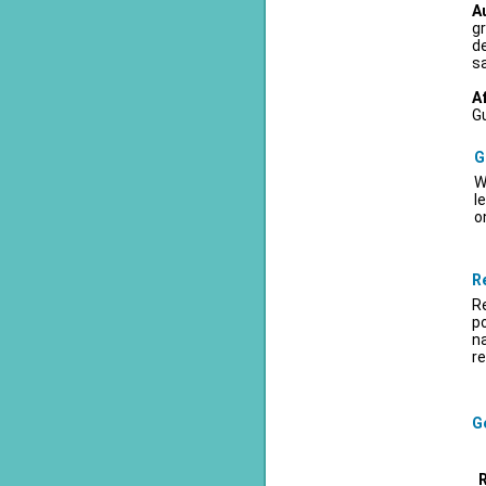
A
gr
d
sa
A
Gu
G
W
l
o
R
Re
po
na
re
Ge