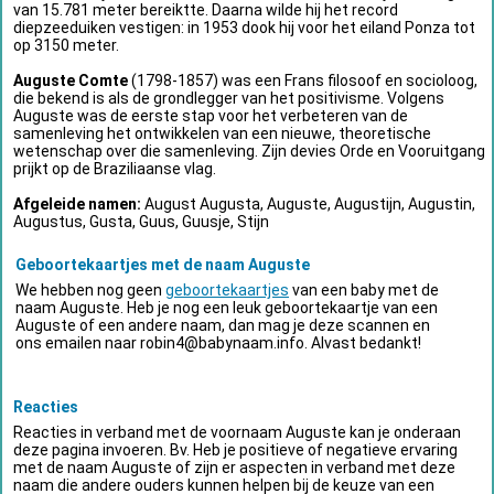
van 15.781 meter bereiktte. Daarna wilde hij het record
diepzeeduiken vestigen: in 1953 dook hij voor het eiland Ponza tot
op 3150 meter.
Auguste Comte
(1798-1857) was een Frans filosoof en socioloog,
die bekend is als de grondlegger van het positivisme. Volgens
Auguste was de eerste stap voor het verbeteren van de
samenleving het ontwikkelen van een nieuwe, theoretische
wetenschap over die samenleving. Zijn devies Orde en Vooruitgang
prijkt op de Braziliaanse vlag.
Afgeleide namen:
August Augusta, Auguste, Augustijn, Augustin,
Augustus, Gusta, Guus, Guusje, Stijn
Geboortekaartjes met de naam Auguste
We hebben nog geen
geboortekaartjes
van een baby met de
naam Auguste. Heb je nog een leuk geboortekaartje van een
Auguste of een andere naam, dan mag je deze scannen en
ons emailen naar
robin4@babynaam.info
. Alvast bedankt!
Reacties
Reacties in verband met de voornaam Auguste kan je onderaan
deze pagina invoeren. Bv. Heb je positieve of negatieve ervaring
met de naam Auguste of zijn er aspecten in verband met deze
naam die andere ouders kunnen helpen bij de keuze van een