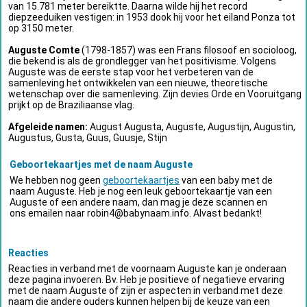
van 15.781 meter bereiktte. Daarna wilde hij het record
diepzeeduiken vestigen: in 1953 dook hij voor het eiland Ponza tot
op 3150 meter.
Auguste Comte
(1798-1857) was een Frans filosoof en socioloog,
die bekend is als de grondlegger van het positivisme. Volgens
Auguste was de eerste stap voor het verbeteren van de
samenleving het ontwikkelen van een nieuwe, theoretische
wetenschap over die samenleving. Zijn devies Orde en Vooruitgang
prijkt op de Braziliaanse vlag.
Afgeleide namen:
August Augusta, Auguste, Augustijn, Augustin,
Augustus, Gusta, Guus, Guusje, Stijn
Geboortekaartjes met de naam Auguste
We hebben nog geen
geboortekaartjes
van een baby met de
naam Auguste. Heb je nog een leuk geboortekaartje van een
Auguste of een andere naam, dan mag je deze scannen en
ons emailen naar
robin4@babynaam.info
. Alvast bedankt!
Reacties
Reacties in verband met de voornaam Auguste kan je onderaan
deze pagina invoeren. Bv. Heb je positieve of negatieve ervaring
met de naam Auguste of zijn er aspecten in verband met deze
naam die andere ouders kunnen helpen bij de keuze van een