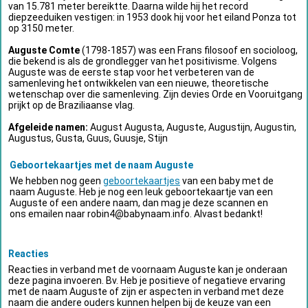
van 15.781 meter bereiktte. Daarna wilde hij het record
diepzeeduiken vestigen: in 1953 dook hij voor het eiland Ponza tot
op 3150 meter.
Auguste Comte
(1798-1857) was een Frans filosoof en socioloog,
die bekend is als de grondlegger van het positivisme. Volgens
Auguste was de eerste stap voor het verbeteren van de
samenleving het ontwikkelen van een nieuwe, theoretische
wetenschap over die samenleving. Zijn devies Orde en Vooruitgang
prijkt op de Braziliaanse vlag.
Afgeleide namen:
August Augusta, Auguste, Augustijn, Augustin,
Augustus, Gusta, Guus, Guusje, Stijn
Geboortekaartjes met de naam Auguste
We hebben nog geen
geboortekaartjes
van een baby met de
naam Auguste. Heb je nog een leuk geboortekaartje van een
Auguste of een andere naam, dan mag je deze scannen en
ons emailen naar
robin4@babynaam.info
. Alvast bedankt!
Reacties
Reacties in verband met de voornaam Auguste kan je onderaan
deze pagina invoeren. Bv. Heb je positieve of negatieve ervaring
met de naam Auguste of zijn er aspecten in verband met deze
naam die andere ouders kunnen helpen bij de keuze van een