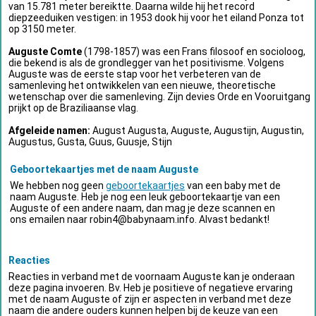
van 15.781 meter bereiktte. Daarna wilde hij het record
diepzeeduiken vestigen: in 1953 dook hij voor het eiland Ponza tot
op 3150 meter.
Auguste Comte
(1798-1857) was een Frans filosoof en socioloog,
die bekend is als de grondlegger van het positivisme. Volgens
Auguste was de eerste stap voor het verbeteren van de
samenleving het ontwikkelen van een nieuwe, theoretische
wetenschap over die samenleving. Zijn devies Orde en Vooruitgang
prijkt op de Braziliaanse vlag.
Afgeleide namen:
August Augusta, Auguste, Augustijn, Augustin,
Augustus, Gusta, Guus, Guusje, Stijn
Geboortekaartjes met de naam Auguste
We hebben nog geen
geboortekaartjes
van een baby met de
naam Auguste. Heb je nog een leuk geboortekaartje van een
Auguste of een andere naam, dan mag je deze scannen en
ons emailen naar
robin4@babynaam.info
. Alvast bedankt!
Reacties
Reacties in verband met de voornaam Auguste kan je onderaan
deze pagina invoeren. Bv. Heb je positieve of negatieve ervaring
met de naam Auguste of zijn er aspecten in verband met deze
naam die andere ouders kunnen helpen bij de keuze van een