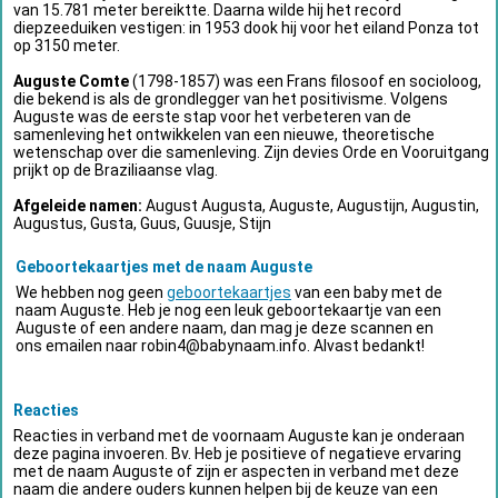
van 15.781 meter bereiktte. Daarna wilde hij het record
diepzeeduiken vestigen: in 1953 dook hij voor het eiland Ponza tot
op 3150 meter.
Auguste Comte
(1798-1857) was een Frans filosoof en socioloog,
die bekend is als de grondlegger van het positivisme. Volgens
Auguste was de eerste stap voor het verbeteren van de
samenleving het ontwikkelen van een nieuwe, theoretische
wetenschap over die samenleving. Zijn devies Orde en Vooruitgang
prijkt op de Braziliaanse vlag.
Afgeleide namen:
August Augusta, Auguste, Augustijn, Augustin,
Augustus, Gusta, Guus, Guusje, Stijn
Geboortekaartjes met de naam Auguste
We hebben nog geen
geboortekaartjes
van een baby met de
naam Auguste. Heb je nog een leuk geboortekaartje van een
Auguste of een andere naam, dan mag je deze scannen en
ons emailen naar
robin4@babynaam.info
. Alvast bedankt!
Reacties
Reacties in verband met de voornaam Auguste kan je onderaan
deze pagina invoeren. Bv. Heb je positieve of negatieve ervaring
met de naam Auguste of zijn er aspecten in verband met deze
naam die andere ouders kunnen helpen bij de keuze van een