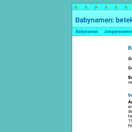
Babynamen: betek
Babynamen
Jongensname
B
G
O
B
v
B
A
en
d
he
15
he