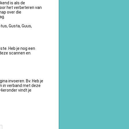
kend is als de
oor het verbeteren van
ap over die
ag.
tus, Gusta, Guus,
te. Heb je nog een
 deze scannen en
na invoeren. Bv. Heb je
en in verband met deze
ieronder vindt je