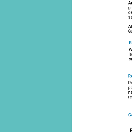
A
gr
d
sa
A
Gu
G
W
l
o
R
Re
po
na
re
Ge