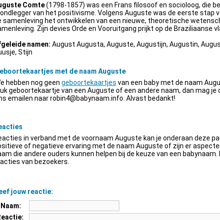
uguste Comte
(1798-1857) was een Frans filosoof en socioloog, die be
ondlegger van het positivisme. Volgens Auguste was de eerste stap v
e samenleving het ontwikkelen van een nieuwe, theoretische wetensch
menleving. Zijn devies Orde en Vooruitgang prijkt op de Braziliaanse vl
fgeleide namen:
August Augusta, Auguste, Augustijn, Augustin, Augus
usje, Stijn
eboortekaartjes met de naam Auguste
e hebben nog geen
geboortekaartjes
van een baby met de naam Augus
euk geboortekaartje van een Auguste of een andere naam, dan mag je
ns emailen naar
robin4@babynaam.info
. Alvast bedankt!
eacties
acties in verband met de voornaam Auguste kan je onderaan deze pagi
sitieve of negatieve ervaring met de naam Auguste of zijn er aspect
am die andere ouders kunnen helpen bij de keuze van een babynaam. H
acties van bezoekers.
ef jouw reactie:
Naam:
Reactie: