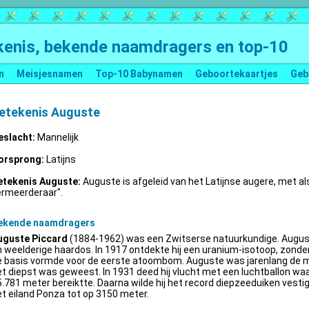
enis, bekende naamdragers en top-10
n
Meisjesnamen
Top-10 Babynamen
Geboortekaartjes
Geb
etekenis Auguste
eslacht:
Mannelijk
orsprong:
Latijns
etekenis Auguste:
Auguste is afgeleid van het Latijnse augere, met al
ermeerderaar".
ekende naamdragers
uguste Piccard
(1884-1962) was een Zwitserse natuurkundige. Augus
 weelderige haardos. In 1917 ontdekte hij een uranium-isotoop, zonder 
e basis vormde voor de eerste atoombom. Auguste was jarenlang de m
t diepst was geweest. In 1931 deed hij vlucht met een luchtballon wa
.781 meter bereiktte. Daarna wilde hij het record diepzeeduiken vestige
t eiland Ponza tot op 3150 meter.