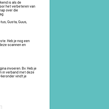
kend is als de
oor het verbeteren van
ap over die
ag.
tus, Gusta, Guus,
te. Heb je nog een
 deze scannen en
na invoeren. Bv. Heb je
en in verband met deze
ieronder vindt je