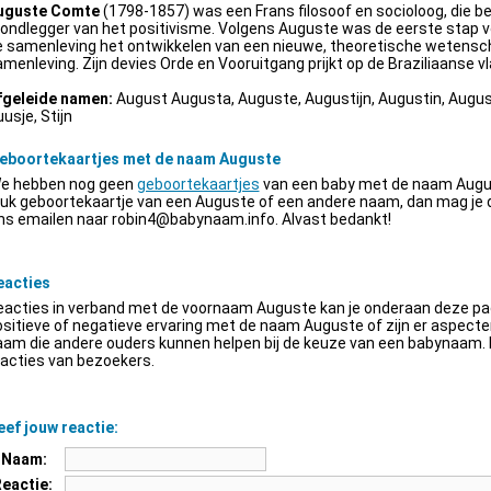
uguste Comte
(1798-1857) was een Frans filosoof en socioloog, die be
ondlegger van het positivisme. Volgens Auguste was de eerste stap v
e samenleving het ontwikkelen van een nieuwe, theoretische wetensch
menleving. Zijn devies Orde en Vooruitgang prijkt op de Braziliaanse vl
fgeleide namen:
August Augusta, Auguste, Augustijn, Augustin, Augus
usje, Stijn
eboortekaartjes met de naam Auguste
e hebben nog geen
geboortekaartjes
van een baby met de naam Augus
euk geboortekaartje van een Auguste of een andere naam, dan mag je
ns emailen naar
robin4@babynaam.info
. Alvast bedankt!
eacties
acties in verband met de voornaam Auguste kan je onderaan deze pagi
sitieve of negatieve ervaring met de naam Auguste of zijn er aspect
am die andere ouders kunnen helpen bij de keuze van een babynaam. H
acties van bezoekers.
ef jouw reactie:
Naam:
Reactie: