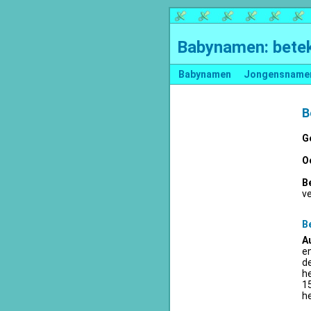
Babynamen: betek
Babynamen
Jongensname
B
G
O
B
v
B
A
en
d
he
15
he