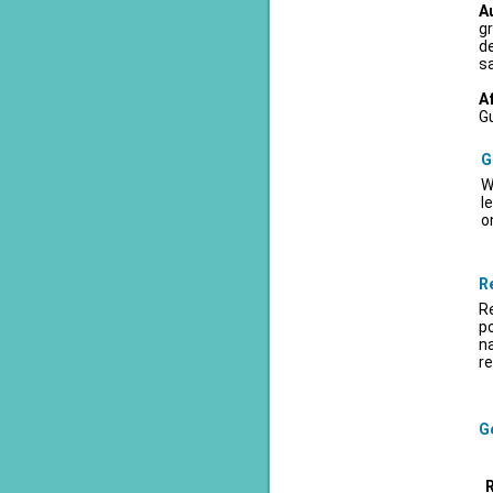
A
gr
d
sa
A
Gu
G
W
l
o
R
Re
po
na
re
Ge