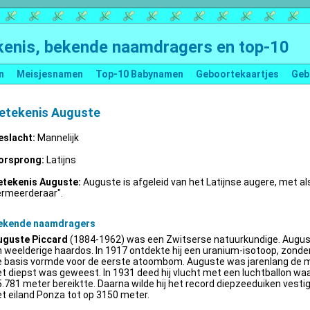
enis, bekende naamdragers en top-10
n
Meisjesnamen
Top-10 Babynamen
Geboortekaartjes
Geb
etekenis Auguste
eslacht:
Mannelijk
orsprong:
Latijns
etekenis Auguste:
Auguste is afgeleid van het Latijnse augere, met al
ermeerderaar".
ekende naamdragers
uguste Piccard
(1884-1962) was een Zwitserse natuurkundige. Augus
 weelderige haardos. In 1917 ontdekte hij een uranium-isotoop, zonder 
e basis vormde voor de eerste atoombom. Auguste was jarenlang de m
t diepst was geweest. In 1931 deed hij vlucht met een luchtballon wa
.781 meter bereiktte. Daarna wilde hij het record diepzeeduiken vestige
t eiland Ponza tot op 3150 meter.