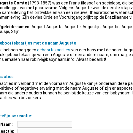
uguste Comte
(1798-1857) was een Frans filosoof en socioloog, die be
ondlegger van het positivisme. Volgens Auguste was de eerste stap v
e samenleving het ontwikkelen van een nieuwe, theoretische wetensch
menleving. Zijn devies Orde en Vooruitgang prijkt op de Braziliaanse vl
fgeleide namen:
August Augusta, Auguste, Augustijn, Augustin, Augus
usje, Stijn
eboortekaartjes met de naam Auguste
e hebben nog geen
geboortekaartjes
van een baby met de naam Augus
euk geboortekaartje van een Auguste of een andere naam, dan mag je
ns emailen naar
robin4@babynaam.info
. Alvast bedankt!
eacties
acties in verband met de voornaam Auguste kan je onderaan deze pagi
sitieve of negatieve ervaring met de naam Auguste of zijn er aspect
am die andere ouders kunnen helpen bij de keuze van een babynaam. H
acties van bezoekers.
ef jouw reactie:
Naam:
Reactie: