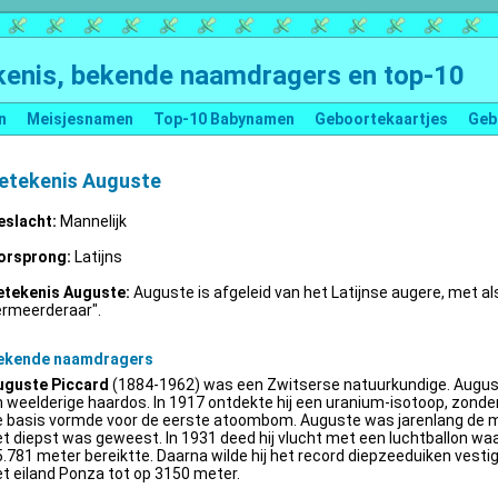
enis, bekende naamdragers en top-10
n
Meisjesnamen
Top-10 Babynamen
Geboortekaartjes
Geb
etekenis Auguste
eslacht:
Mannelijk
orsprong:
Latijns
etekenis Auguste:
Auguste is afgeleid van het Latijnse augere, met al
ermeerderaar".
ekende naamdragers
uguste Piccard
(1884-1962) was een Zwitserse natuurkundige. Augus
 weelderige haardos. In 1917 ontdekte hij een uranium-isotoop, zonder 
e basis vormde voor de eerste atoombom. Auguste was jarenlang de m
t diepst was geweest. In 1931 deed hij vlucht met een luchtballon wa
.781 meter bereiktte. Daarna wilde hij het record diepzeeduiken vestige
t eiland Ponza tot op 3150 meter.