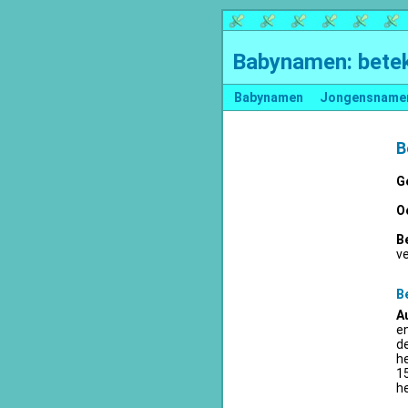
Babynamen: betek
Babynamen
Jongensname
B
G
O
B
v
B
A
en
d
he
15
he