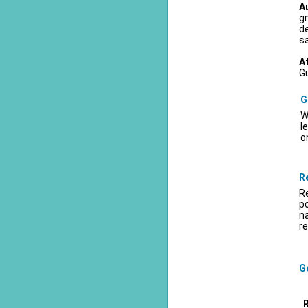
A
gr
d
sa
A
Gu
G
W
l
o
R
Re
po
na
re
Ge