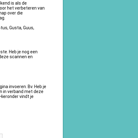
kend is als de
oor het verbeteren van
ap over die
ag.
tus, Gusta, Guus,
te. Heb je nog een
 deze scannen en
na invoeren. Bv. Heb je
en in verband met deze
ieronder vindt je