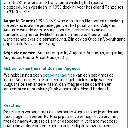
van 15.781 meter bereiktte. Daarna wilde hij het record
diepzeeduiken vestigen: in 1953 dook hij voor het eiland Ponza tot
op 3150 meter.
Auguste Comte
(1798-1857) was een Frans filosoof en socioloog,
die bekend is als de grondlegger van het positivisme. Volgens
Auguste was de eerste stap voor het verbeteren van de
samenleving het ontwikkelen van een nieuwe, theoretische
wetenschap over die samenleving. Zijn devies Orde en Vooruitgang
prijkt op de Braziliaanse vlag.
Afgeleide namen:
August Augusta, Auguste, Augustijn, Augustin,
Augustus, Gusta, Guus, Guusje, Stijn
Geboortekaartjes met de naam Auguste
We hebben nog geen
geboortekaartjes
van een baby met de
naam Auguste. Heb je nog een leuk geboortekaartje van een
Auguste of een andere naam, dan mag je deze scannen en
ons emailen naar
robin4@babynaam.info
. Alvast bedankt!
Reacties
Reacties in verband met de voornaam Auguste kan je onderaan
deze pagina invoeren. Bv. Heb je positieve of negatieve ervaring
met de naam Auguste of zijn er aspecten in verband met deze
naam die andere ouders kunnen helpen bij de keuze van een