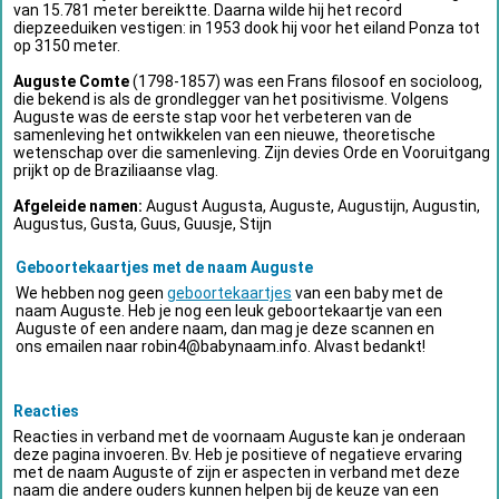
van 15.781 meter bereiktte. Daarna wilde hij het record
diepzeeduiken vestigen: in 1953 dook hij voor het eiland Ponza tot
op 3150 meter.
Auguste Comte
(1798-1857) was een Frans filosoof en socioloog,
die bekend is als de grondlegger van het positivisme. Volgens
Auguste was de eerste stap voor het verbeteren van de
samenleving het ontwikkelen van een nieuwe, theoretische
wetenschap over die samenleving. Zijn devies Orde en Vooruitgang
prijkt op de Braziliaanse vlag.
Afgeleide namen:
August Augusta, Auguste, Augustijn, Augustin,
Augustus, Gusta, Guus, Guusje, Stijn
Geboortekaartjes met de naam Auguste
We hebben nog geen
geboortekaartjes
van een baby met de
naam Auguste. Heb je nog een leuk geboortekaartje van een
Auguste of een andere naam, dan mag je deze scannen en
ons emailen naar
robin4@babynaam.info
. Alvast bedankt!
Reacties
Reacties in verband met de voornaam Auguste kan je onderaan
deze pagina invoeren. Bv. Heb je positieve of negatieve ervaring
met de naam Auguste of zijn er aspecten in verband met deze
naam die andere ouders kunnen helpen bij de keuze van een