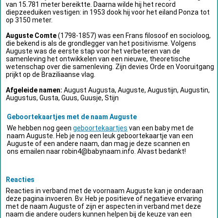
van 15.781 meter bereiktte. Daarna wilde hij het record
diepzeeduiken vestigen: in 1953 dook hij voor het eiland Ponza tot
op 3150 meter.
Auguste Comte
(1798-1857) was een Frans filosoof en socioloog,
die bekend is als de grondlegger van het positivisme. Volgens
Auguste was de eerste stap voor het verbeteren van de
samenleving het ontwikkelen van een nieuwe, theoretische
wetenschap over die samenleving. Zijn devies Orde en Vooruitgang
prijkt op de Braziliaanse vlag.
Afgeleide namen:
August Augusta, Auguste, Augustijn, Augustin,
Augustus, Gusta, Guus, Guusje, Stijn
Geboortekaartjes met de naam Auguste
We hebben nog geen
geboortekaartjes
van een baby met de
naam Auguste. Heb je nog een leuk geboortekaartje van een
Auguste of een andere naam, dan mag je deze scannen en
ons emailen naar
robin4@babynaam.info
. Alvast bedankt!
Reacties
Reacties in verband met de voornaam Auguste kan je onderaan
deze pagina invoeren. Bv. Heb je positieve of negatieve ervaring
met de naam Auguste of zijn er aspecten in verband met deze
naam die andere ouders kunnen helpen bij de keuze van een