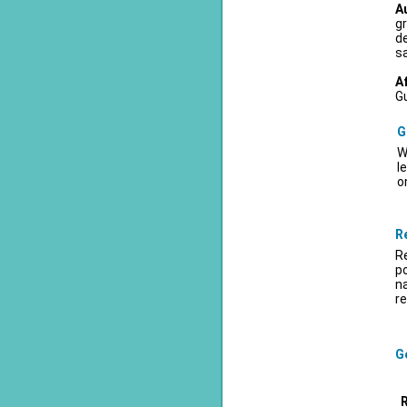
A
gr
d
sa
A
Gu
G
W
l
o
R
Re
po
na
re
Ge