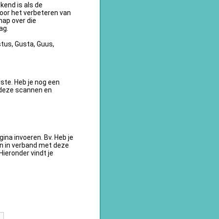
kend is als de
oor het verbeteren van
ap over die
ag.
tus, Gusta, Guus,
te. Heb je nog een
 deze scannen en
na invoeren. Bv. Heb je
en in verband met deze
ieronder vindt je