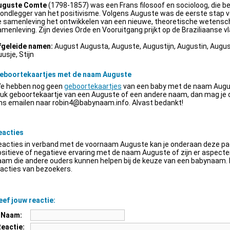
uguste Comte
(1798-1857) was een Frans filosoof en socioloog, die be
ondlegger van het positivisme. Volgens Auguste was de eerste stap v
e samenleving het ontwikkelen van een nieuwe, theoretische wetensch
menleving. Zijn devies Orde en Vooruitgang prijkt op de Braziliaanse vl
fgeleide namen:
August Augusta, Auguste, Augustijn, Augustin, Augus
usje, Stijn
eboortekaartjes met de naam Auguste
e hebben nog geen
geboortekaartjes
van een baby met de naam Augus
euk geboortekaartje van een Auguste of een andere naam, dan mag je
ns emailen naar
robin4@babynaam.info
. Alvast bedankt!
eacties
acties in verband met de voornaam Auguste kan je onderaan deze pagi
sitieve of negatieve ervaring met de naam Auguste of zijn er aspect
am die andere ouders kunnen helpen bij de keuze van een babynaam. H
acties van bezoekers.
ef jouw reactie:
Naam:
Reactie: