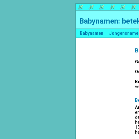
Babynamen: betek
Babynamen
Jongensname
B
G
O
B
v
B
A
en
d
he
15
he