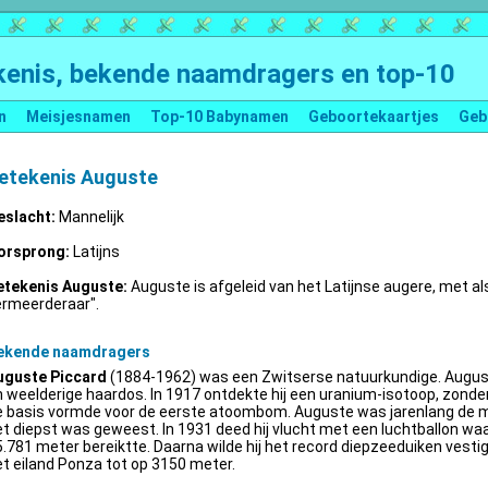
enis, bekende naamdragers en top-10
n
Meisjesnamen
Top-10 Babynamen
Geboortekaartjes
Geb
etekenis Auguste
eslacht:
Mannelijk
orsprong:
Latijns
etekenis Auguste:
Auguste is afgeleid van het Latijnse augere, met al
ermeerderaar".
ekende naamdragers
uguste Piccard
(1884-1962) was een Zwitserse natuurkundige. Augus
 weelderige haardos. In 1917 ontdekte hij een uranium-isotoop, zonder 
e basis vormde voor de eerste atoombom. Auguste was jarenlang de m
t diepst was geweest. In 1931 deed hij vlucht met een luchtballon wa
.781 meter bereiktte. Daarna wilde hij het record diepzeeduiken vestige
t eiland Ponza tot op 3150 meter.