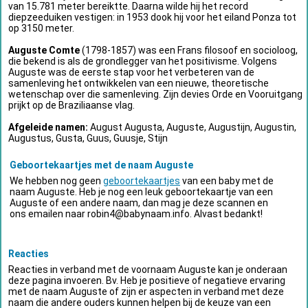
van 15.781 meter bereiktte. Daarna wilde hij het record
diepzeeduiken vestigen: in 1953 dook hij voor het eiland Ponza tot
op 3150 meter.
Auguste Comte
(1798-1857) was een Frans filosoof en socioloog,
die bekend is als de grondlegger van het positivisme. Volgens
Auguste was de eerste stap voor het verbeteren van de
samenleving het ontwikkelen van een nieuwe, theoretische
wetenschap over die samenleving. Zijn devies Orde en Vooruitgang
prijkt op de Braziliaanse vlag.
Afgeleide namen:
August Augusta, Auguste, Augustijn, Augustin,
Augustus, Gusta, Guus, Guusje, Stijn
Geboortekaartjes met de naam Auguste
We hebben nog geen
geboortekaartjes
van een baby met de
naam Auguste. Heb je nog een leuk geboortekaartje van een
Auguste of een andere naam, dan mag je deze scannen en
ons emailen naar
robin4@babynaam.info
. Alvast bedankt!
Reacties
Reacties in verband met de voornaam Auguste kan je onderaan
deze pagina invoeren. Bv. Heb je positieve of negatieve ervaring
met de naam Auguste of zijn er aspecten in verband met deze
naam die andere ouders kunnen helpen bij de keuze van een