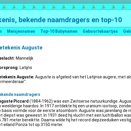
enis, bekende naamdragers en top-10
n
Meisjesnamen
Top-10 Babynamen
Geboortekaartjes
Geb
etekenis Auguste
eslacht:
Mannelijk
orsprong:
Latijns
etekenis Auguste:
Auguste is afgeleid van het Latijnse augere, met al
ermeerderaar".
ekende naamdragers
uguste Piccard
(1884-1962) was een Zwitserse natuurkundige. Augus
 weelderige haardos. In 1917 ontdekte hij een uranium-isotoop, zonder 
e basis vormde voor de eerste atoombom. Auguste was jarenlang de m
t diepst was geweest. In 1931 deed hij vlucht met een luchtballon wa
.781 meter bereiktte. Daarna wilde hij het record diepzeeduiken vestige
t eiland Ponza tot op 3150 meter.