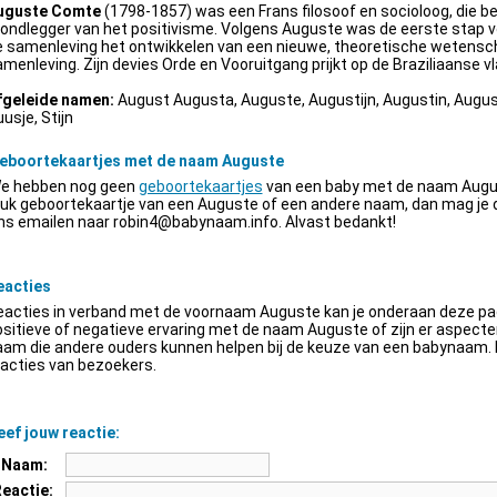
uguste Comte
(1798-1857) was een Frans filosoof en socioloog, die be
ondlegger van het positivisme. Volgens Auguste was de eerste stap v
e samenleving het ontwikkelen van een nieuwe, theoretische wetensch
menleving. Zijn devies Orde en Vooruitgang prijkt op de Braziliaanse vl
fgeleide namen:
August Augusta, Auguste, Augustijn, Augustin, Augus
usje, Stijn
eboortekaartjes met de naam Auguste
e hebben nog geen
geboortekaartjes
van een baby met de naam Augus
euk geboortekaartje van een Auguste of een andere naam, dan mag je
ns emailen naar
robin4@babynaam.info
. Alvast bedankt!
eacties
acties in verband met de voornaam Auguste kan je onderaan deze pagi
sitieve of negatieve ervaring met de naam Auguste of zijn er aspect
am die andere ouders kunnen helpen bij de keuze van een babynaam. H
acties van bezoekers.
ef jouw reactie:
Naam:
Reactie: