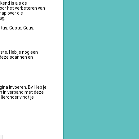
kend is als de
oor het verbeteren van
ap over die
ag.
tus, Gusta, Guus,
te. Heb je nog een
 deze scannen en
na invoeren. Bv. Heb je
en in verband met deze
ieronder vindt je