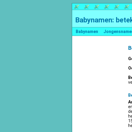
Babynamen: betek
Babynamen
Jongensname
B
G
O
B
v
B
A
en
d
he
15
he