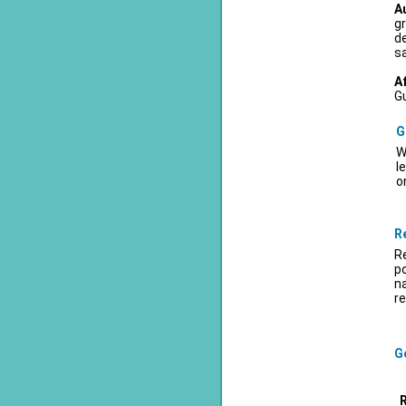
A
gr
d
sa
A
Gu
G
W
l
o
R
Re
po
na
re
Ge