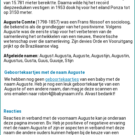
van 15.781 meter bereiktte. Daarna wilde hij het record
diepzeeduiken vestigen: in 1953 dook hij voor het eiland Ponza tot
op 3150 meter.
Auguste Comte
(1798-1857) was een Frans filosoof en socioloog,
die bekend is als de grondlegger van het positivisme. Volgens
Auguste was de eerste stap voor het verbeteren van de
samenleving het ontwikkelen van een nieuwe, theoretische
wetenschap over die samenleving. Zijn devies Orde en Vooruitgang
prijkt op de Braziliaanse vlag.
Afgeleide namen:
August Augusta, Auguste, Augustijn, Augustin,
Augustus, Gusta, Guus, Guusje, Stijn
Geboortekaartjes met de naam Auguste
We hebben nog geen
geboortekaartjes
van een baby met de
naam Auguste. Heb je nog een leuk geboortekaartje van een
Auguste of een andere naam, dan mag je deze scannen en
ons emailen naar
robin4@babynaam.info
. Alvast bedankt!
Reacties
Reacties in verband met de voornaam Auguste kan je onderaan
deze pagina invoeren. Bv. Heb je positieve of negatieve ervaring
met de naam Auguste of zijn er aspecten in verband met deze
naam die andere ouders kunnen helpen bij de keuze van een