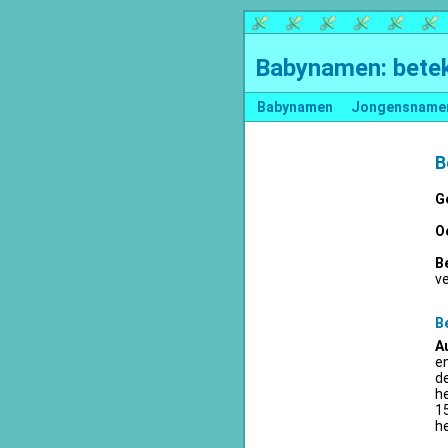
Babynamen: betek
Babynamen
Jongensname
B
G
O
B
v
B
A
en
d
he
15
he