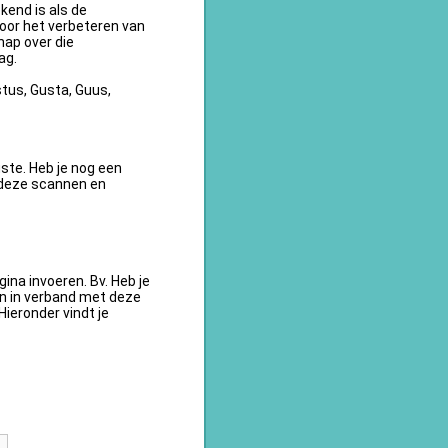
kend is als de
oor het verbeteren van
ap over die
ag.
tus, Gusta, Guus,
te. Heb je nog een
 deze scannen en
na invoeren. Bv. Heb je
en in verband met deze
ieronder vindt je