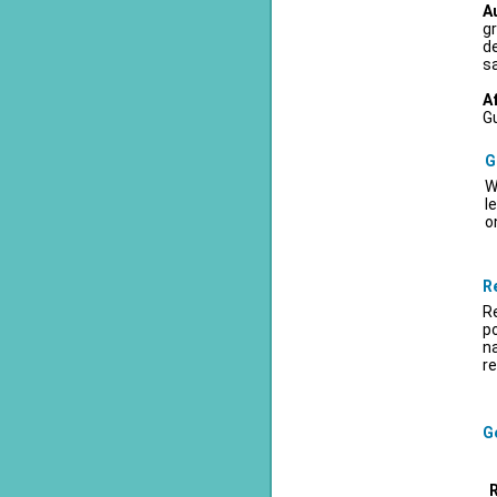
A
gr
d
sa
A
Gu
G
W
l
o
R
Re
po
na
re
Ge