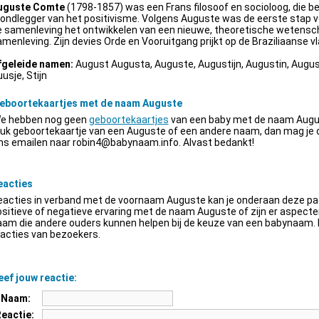
uguste Comte
(1798-1857) was een Frans filosoof en socioloog, die be
ondlegger van het positivisme. Volgens Auguste was de eerste stap v
e samenleving het ontwikkelen van een nieuwe, theoretische wetensch
menleving. Zijn devies Orde en Vooruitgang prijkt op de Braziliaanse vl
fgeleide namen:
August Augusta, Auguste, Augustijn, Augustin, Augus
usje, Stijn
eboortekaartjes met de naam Auguste
e hebben nog geen
geboortekaartjes
van een baby met de naam Augus
euk geboortekaartje van een Auguste of een andere naam, dan mag je
ns emailen naar
robin4@babynaam.info
. Alvast bedankt!
eacties
acties in verband met de voornaam Auguste kan je onderaan deze pagi
sitieve of negatieve ervaring met de naam Auguste of zijn er aspect
am die andere ouders kunnen helpen bij de keuze van een babynaam. H
acties van bezoekers.
ef jouw reactie:
Naam:
Reactie: