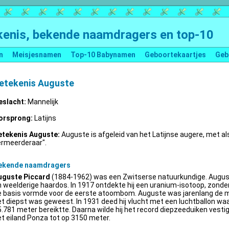
enis, bekende naamdragers en top-10
n
Meisjesnamen
Top-10 Babynamen
Geboortekaartjes
Geb
etekenis Auguste
eslacht:
Mannelijk
orsprong:
Latijns
etekenis Auguste:
Auguste is afgeleid van het Latijnse augere, met al
ermeerderaar".
ekende naamdragers
uguste Piccard
(1884-1962) was een Zwitserse natuurkundige. Augus
 weelderige haardos. In 1917 ontdekte hij een uranium-isotoop, zonder 
e basis vormde voor de eerste atoombom. Auguste was jarenlang de m
t diepst was geweest. In 1931 deed hij vlucht met een luchtballon wa
.781 meter bereiktte. Daarna wilde hij het record diepzeeduiken vestige
t eiland Ponza tot op 3150 meter.