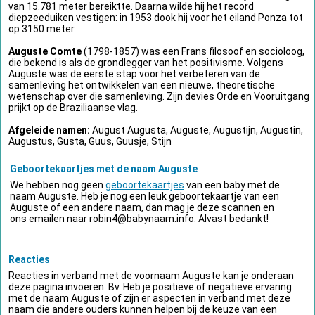
van 15.781 meter bereiktte. Daarna wilde hij het record
diepzeeduiken vestigen: in 1953 dook hij voor het eiland Ponza tot
op 3150 meter.
Auguste Comte
(1798-1857) was een Frans filosoof en socioloog,
die bekend is als de grondlegger van het positivisme. Volgens
Auguste was de eerste stap voor het verbeteren van de
samenleving het ontwikkelen van een nieuwe, theoretische
wetenschap over die samenleving. Zijn devies Orde en Vooruitgang
prijkt op de Braziliaanse vlag.
Afgeleide namen:
August Augusta, Auguste, Augustijn, Augustin,
Augustus, Gusta, Guus, Guusje, Stijn
Geboortekaartjes met de naam Auguste
We hebben nog geen
geboortekaartjes
van een baby met de
naam Auguste. Heb je nog een leuk geboortekaartje van een
Auguste of een andere naam, dan mag je deze scannen en
ons emailen naar
robin4@babynaam.info
. Alvast bedankt!
Reacties
Reacties in verband met de voornaam Auguste kan je onderaan
deze pagina invoeren. Bv. Heb je positieve of negatieve ervaring
met de naam Auguste of zijn er aspecten in verband met deze
naam die andere ouders kunnen helpen bij de keuze van een