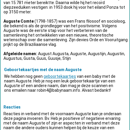
van 15.781 meter bereiktte. Daarna wilde hij het record
diepzeeduiken vestigen: in 1953 dook hij voor het eiland Ponza tot
op 3150 meter.
Auguste Comte
(1798-1857) was een Frans filosoof en socioloog,
die bekend is als de grondlegger van het positivisme. Volgens
Auguste was de eerste stap voor het verbeteren van de
samenleving het ontwikkelen van een nieuwe, theoretische
wetenschap over die samenleving. Zijn devies Orde en Vooruitgang
prijkt op de Braziliaanse vlag.
Afgeleide namen:
August Augusta, Auguste, Augustijn, Augustin,
Augustus, Gusta, Guus, Guusje, Stijn
Geboortekaartjes met de naam Auguste
We hebben nog geen
geboortekaartjes
van een baby met de
naam Auguste. Heb je nog een leuk geboortekaartje van een
Auguste of een andere naam, dan mag je deze scannen en
ons emailen naar
robin4@babynaam.info
. Alvast bedankt!
Reacties
Reacties in verband met de voornaam Auguste kan je onderaan
deze pagina invoeren. Bv. Heb je positieve of negatieve ervaring
met de naam Auguste of zijn er aspecten in verband met deze
naam die andere ouders kunnen helpen bij de keuze van een