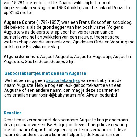
van 15.781 meter bereiktte. Daarna wilde hij het record
diepzeeduiken vestigen: in 1953 dook hij voor het eiland Ponza tot
op 3150 meter.
Auguste Comte
(1798-1857) was een Frans filosoof en socioloog,
die bekend is als de grondlegger van het positivisme. Volgens
Auguste was de eerste stap voor het verbeteren van de
samenleving het ontwikkelen van een nieuwe, theoretische
wetenschap over die samenleving. Zijn devies Orde en Vooruitgang
prijkt op de Braziliaanse vlag.
Afgeleide namen:
August Augusta, Auguste, Augustijn, Augustin,
Augustus, Gusta, Guus, Guusje, Stijn
Geboortekaartjes met de naam Auguste
We hebben nog geen
geboortekaartjes
van een baby met de
naam Auguste. Heb je nog een leuk geboortekaartje van een
Auguste of een andere naam, dan mag je deze scannen en
ons emailen naar
robin4@babynaam.info
. Alvast bedankt!
Reacties
Reacties in verband met de voornaam Auguste kan je onderaan
deze pagina invoeren. Bv. Heb je positieve of negatieve ervaring
met de naam Auguste of zijn er aspecten in verband met deze
naam die andere ouders kunnen helpen bij de keuze van een