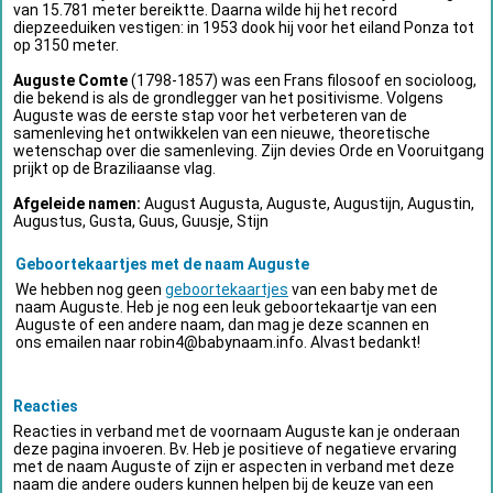
van 15.781 meter bereiktte. Daarna wilde hij het record
diepzeeduiken vestigen: in 1953 dook hij voor het eiland Ponza tot
op 3150 meter.
Auguste Comte
(1798-1857) was een Frans filosoof en socioloog,
die bekend is als de grondlegger van het positivisme. Volgens
Auguste was de eerste stap voor het verbeteren van de
samenleving het ontwikkelen van een nieuwe, theoretische
wetenschap over die samenleving. Zijn devies Orde en Vooruitgang
prijkt op de Braziliaanse vlag.
Afgeleide namen:
August Augusta, Auguste, Augustijn, Augustin,
Augustus, Gusta, Guus, Guusje, Stijn
Geboortekaartjes met de naam Auguste
We hebben nog geen
geboortekaartjes
van een baby met de
naam Auguste. Heb je nog een leuk geboortekaartje van een
Auguste of een andere naam, dan mag je deze scannen en
ons emailen naar
robin4@babynaam.info
. Alvast bedankt!
Reacties
Reacties in verband met de voornaam Auguste kan je onderaan
deze pagina invoeren. Bv. Heb je positieve of negatieve ervaring
met de naam Auguste of zijn er aspecten in verband met deze
naam die andere ouders kunnen helpen bij de keuze van een